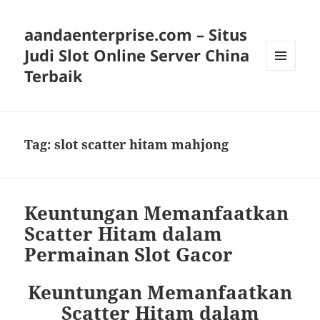
aandaenterprise.com – Situs
Judi Slot Online Server China
Terbaik
MENU
DAN
WIDGET
Tag:
slot scatter hitam mahjong
Keuntungan Memanfaatkan
Scatter Hitam dalam
Permainan Slot Gacor
Keuntungan Memanfaatkan
Scatter Hitam dalam