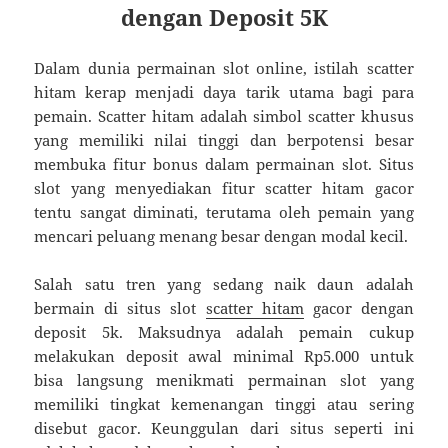
dengan Deposit 5K
Dalam dunia permainan slot online, istilah scatter
hitam kerap menjadi daya tarik utama bagi para
pemain. Scatter hitam adalah simbol scatter khusus
yang memiliki nilai tinggi dan berpotensi besar
membuka fitur bonus dalam permainan slot. Situs
slot yang menyediakan fitur scatter hitam gacor
tentu sangat diminati, terutama oleh pemain yang
mencari peluang menang besar dengan modal kecil.
Salah satu tren yang sedang naik daun adalah
bermain di situs slot
scatter hitam
gacor dengan
deposit 5k. Maksudnya adalah pemain cukup
melakukan deposit awal minimal Rp5.000 untuk
bisa langsung menikmati permainan slot yang
memiliki tingkat kemenangan tinggi atau sering
disebut gacor. Keunggulan dari situs seperti ini