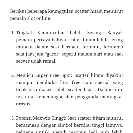
Berikut beberapa keunggulan scatter hitam menurut
pemain slot online:
Tingkat Kemunculan Lebih Sering: Banyak
pemain percaya bahwa scatter hitam lebih sering
muncul dalam sesi bermain tertentu, terutama
saat jam-jam “gacor” seperti malam hari atau saat
server tidak ramai.
Memicu Super Free Spin: Scatter hitam diyakini
mampu membuka fitur free spin spesial yang
tidak bisa diakses oleh scatter biasa. Dalam fitur
ini, nilai kemenangan dan pengganda meningkat
drastis.
Potensi Maxwin Tinggi: Saat scatter hitam muncul
bersamaan dengan simbol bernilai tinggi lainnya,
peluang untuk meraih maxwin jadi jauh lebih