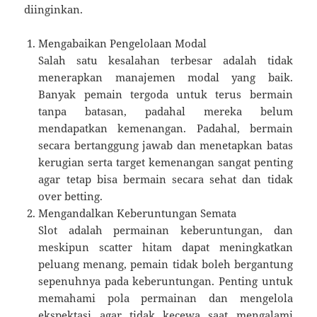
diinginkan.
Mengabaikan Pengelolaan Modal
Salah satu kesalahan terbesar adalah tidak
menerapkan manajemen modal yang baik.
Banyak pemain tergoda untuk terus bermain
tanpa batasan, padahal mereka belum
mendapatkan kemenangan. Padahal, bermain
secara bertanggung jawab dan menetapkan batas
kerugian serta target kemenangan sangat penting
agar tetap bisa bermain secara sehat dan tidak
over betting.
Mengandalkan Keberuntungan Semata
Slot adalah permainan keberuntungan, dan
meskipun scatter hitam dapat meningkatkan
peluang menang, pemain tidak boleh bergantung
sepenuhnya pada keberuntungan. Penting untuk
memahami pola permainan dan mengelola
ekspektasi agar tidak kecewa saat mengalami