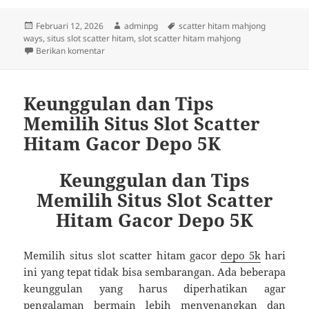
Diposkan
Penulis
Tag
Februari 12, 2026
adminpg
scatter hitam mahjong
pada
ways
,
situs slot scatter hitam
,
slot scatter hitam mahjong
untuk Keuntungan Memanfaatkan Scatter Hitam dala
Berikan komentar
Keunggulan dan Tips
Memilih Situs Slot Scatter
Hitam Gacor Depo 5K
Keunggulan dan Tips
Memilih Situs Slot Scatter
Hitam Gacor Depo 5K
Memilih situs slot scatter hitam gacor
depo 5k
hari
ini yang tepat tidak bisa sembarangan. Ada beberapa
keunggulan yang harus diperhatikan agar
pengalaman bermain lebih menyenangkan dan