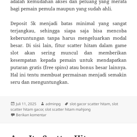
adalah kemudahan akses dan peluang yang merata
bagi pemain pemula maupun yang sudah ahli.
Deposit 5k menjadi batas minimal yang sangat
terjangkau, sehingga siapa saja bisa mencoba
keberuntungan tanpa harus mengeluarkan modal
besar. Di sisi lain, fitur scatter hitam dalam game
slot akan sering muncul dan memberikan
kesempatan kepada pemain untuk mendapatkan
putaran gratis (free spins) atau bonus besar lainnya.
Hal ini tentu membuat permainan menjadi semakin
seru dan menguntungkan.
Diposkan
Penulis
Tag
Juli 11, 2025
adminpg
slot gacor scatter hitam
,
slot
pada
scatter hitam gacor
,
slot scatter hitam mahjong
untuk Keunggulan dan Tips Memilih Situs Slot Scatt
Berikan komentar