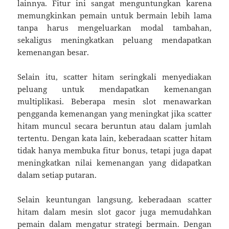
lainnya. Fitur ini sangat menguntungkan karena
memungkinkan pemain untuk bermain lebih lama
tanpa harus mengeluarkan modal tambahan,
sekaligus meningkatkan peluang mendapatkan
kemenangan besar.
Selain itu, scatter hitam seringkali menyediakan
peluang untuk mendapatkan kemenangan
multiplikasi. Beberapa mesin slot menawarkan
pengganda kemenangan yang meningkat jika scatter
hitam muncul secara beruntun atau dalam jumlah
tertentu. Dengan kata lain, keberadaan scatter hitam
tidak hanya membuka fitur bonus, tetapi juga dapat
meningkatkan nilai kemenangan yang didapatkan
dalam setiap putaran.
Selain keuntungan langsung, keberadaan scatter
hitam dalam mesin slot gacor juga memudahkan
pemain dalam mengatur strategi bermain. Dengan