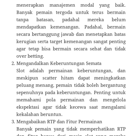
menerapkan manajemen modal yang baik.
Banyak pemain tergoda untuk terus bermain
tanpa batasan, padahal mereka belum
mendapatkan kemenangan. Padahal, bermain
secara bertanggung jawab dan menetapkan batas
kerugian serta target kemenangan sangat penting
agar tetap bisa bermain secara sehat dan tidak
over betting.
Mengandalkan Keberuntungan Semata
Slot adalah permainan keberuntungan, dan
meskipun scatter hitam dapat meningkatkan
peluang menang, pemain tidak boleh bergantung
sepenuhnya pada keberuntungan. Penting untuk
memahami pola permainan dan mengelola
ekspektasi agar tidak kecewa saat mengalami
kekalahan beruntun.
Mengabaikan RTP dan Fitur Permainan
Banyak pemain yang tidak memperhatikan RTP