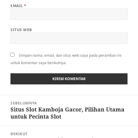
EMAIL
*
SITUS WEB
Simpan nama, email, dan situs web saya pada peramban ini
untuk komentar saya berikutnya.
Navigasi
SEBELUMNYA
pos
Situs Slot Kamboja Gacor, Pilihan Utama
Pos
untuk Pecinta Slot
sebelumnya:
BERIKUT