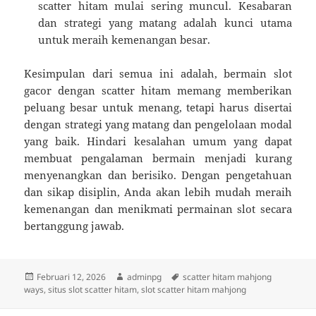
scatter hitam mulai sering muncul. Kesabaran
dan strategi yang matang adalah kunci utama
untuk meraih kemenangan besar.
Kesimpulan dari semua ini adalah, bermain slot
gacor dengan scatter hitam memang memberikan
peluang besar untuk menang, tetapi harus disertai
dengan strategi yang matang dan pengelolaan modal
yang baik. Hindari kesalahan umum yang dapat
membuat pengalaman bermain menjadi kurang
menyenangkan dan berisiko. Dengan pengetahuan
dan sikap disiplin, Anda akan lebih mudah meraih
kemenangan dan menikmati permainan slot secara
bertanggung jawab.
Diposkan
Penulis
Tag
Februari 12, 2026
adminpg
scatter hitam mahjong
pada
ways
,
situs slot scatter hitam
,
slot scatter hitam mahjong