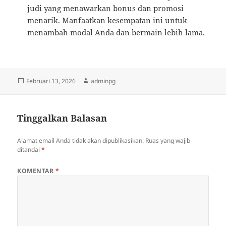
judi yang menawarkan bonus dan promosi
menarik. Manfaatkan kesempatan ini untuk
menambah modal Anda dan bermain lebih lama.
Diposkan
Penulis
Februari 13, 2026
adminpg
pada
Tinggalkan Balasan
Alamat email Anda tidak akan dipublikasikan.
Ruas yang wajib
ditandai
*
KOMENTAR
*