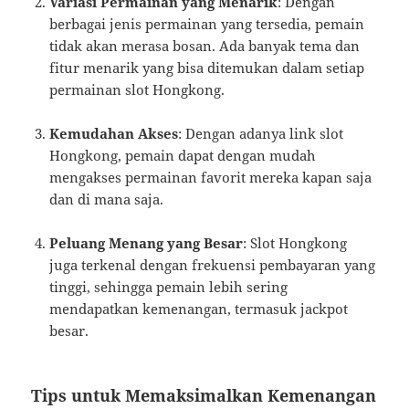
Variasi Permainan yang Menarik
: Dengan
berbagai jenis permainan yang tersedia, pemain
tidak akan merasa bosan. Ada banyak tema dan
fitur menarik yang bisa ditemukan dalam setiap
permainan slot Hongkong.
Kemudahan Akses
: Dengan adanya link slot
Hongkong, pemain dapat dengan mudah
mengakses permainan favorit mereka kapan saja
dan di mana saja.
Peluang Menang yang Besar
: Slot Hongkong
juga terkenal dengan frekuensi pembayaran yang
tinggi, sehingga pemain lebih sering
mendapatkan kemenangan, termasuk jackpot
besar.
Tips untuk Memaksimalkan Kemenangan