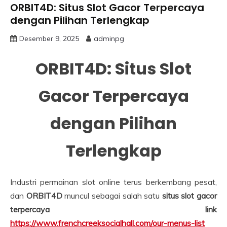
ORBIT4D: Situs Slot Gacor Terpercaya
dengan Pilihan Terlengkap
Desember 9, 2025
adminpg
ORBIT4D: Situs Slot
Gacor Terpercaya
dengan Pilihan
Terlengkap
Industri permainan slot online terus berkembang pesat,
dan
ORBIT4D
muncul sebagai salah satu
situs slot gacor
terpercaya link
https://www.frenchcreeksocialhall.com/our-menus-list