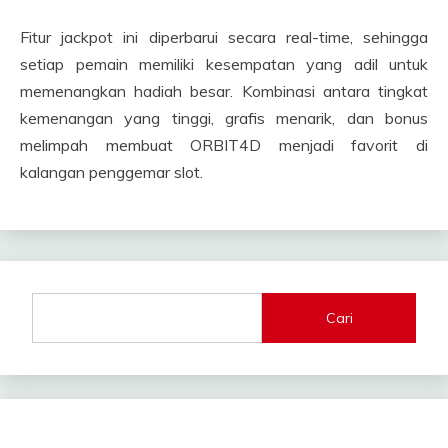
Fitur jackpot ini diperbarui secara real-time, sehingga
setiap pemain memiliki kesempatan yang adil untuk
memenangkan hadiah besar. Kombinasi antara tingkat
kemenangan yang tinggi, grafis menarik, dan bonus
melimpah membuat ORBIT4D menjadi favorit di
kalangan penggemar slot.
Cari