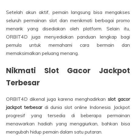
Setelah akun aktif, pemain langsung bisa mengakses
seluruh permainan slot dan menikmati berbagai promo
menarik yang disediakan oleh platform. Selain itu,
ORBIT4D juga menyediakan panduan lengkap bagi
pemula untuk memahami cara bermain dan
memaksimalkan peluang menang.
Nikmati Slot Gacor Jackpot
Terbesar
ORBIT4D dikenal juga karena menghadirkan
slot gacor
jackpot terbesar
di dunia slot online Indonesia. Jackpot
progresif yang tersedia di beberapa permainan
menawarkan hadiah yang menggiurkan, bahkan bisa
mengubah hidup pemain dalam satu putaran.