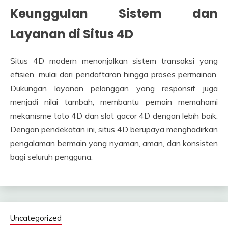
Keunggulan Sistem dan
Layanan di Situs 4D
Situs 4D modern menonjolkan sistem transaksi yang
efisien, mulai dari pendaftaran hingga proses permainan.
Dukungan layanan pelanggan yang responsif juga
menjadi nilai tambah, membantu pemain memahami
mekanisme toto 4D dan slot gacor 4D dengan lebih baik.
Dengan pendekatan ini, situs 4D berupaya menghadirkan
pengalaman bermain yang nyaman, aman, dan konsisten
bagi seluruh pengguna.
Uncategorized