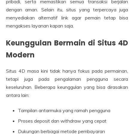
pribadi, serta memastikan semua transaksi berjalan
dengan aman. Selain itu, situs yang terpercaya juga
menyediakan alternatif link agar pemain tetap bisa
mengakses layanan kapan saja.
Keunggulan Bermain di Situs 4D
Modern
Situs 4D masa kini tidak hanya fokus pada permainan,
tetapi juga pada pengalaman pengguna secara
keseluruhan. Beberapa keunggulan yang bisa dirasakan
antara lain:
Tampilan antarmuka yang ramah pengguna
Proses deposit dan withdraw yang cepat
Dukungan berbagai metode pembayaran