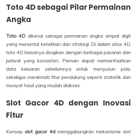
Toto 4D sebagai Pilar Permainan
Angka
Toto 4D
dikenal sebagai permainan angka empat digit
yang menuntut ketelitian dan strategi. Di dalam situs 4D,
toto 4D biasanya disajikan dengan berbagai pasaran dan
jadwal yang konsisten. Pemain dapat memanfaatkan
data keluaran sebelumnya untuk menyusun pola,
sekaligus menikmati fitur pendukung seperti statistik dan
riwayat hasil yang mudah diakses.
Slot Gacor 4D dengan Inovasi
Fitur
Konsep
slot gacor 4d
menggabungkan mekanisme slot