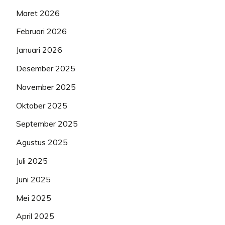
Maret 2026
Februari 2026
Januari 2026
Desember 2025
November 2025
Oktober 2025
September 2025
Agustus 2025
Juli 2025
Juni 2025
Mei 2025
April 2025