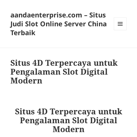
aandaenterprise.com – Situs
Judi Slot Online Server China
Terbaik
MENU
DAN
WIDGET
Situs 4D Terpercaya untuk
Pengalaman Slot Digital
Modern
Situs 4D Terpercaya untuk
Pengalaman Slot Digital
Modern