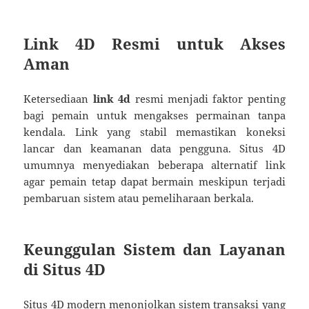
Link 4D Resmi untuk Akses
Aman
Ketersediaan
link 4d
resmi menjadi faktor penting
bagi pemain untuk mengakses permainan tanpa
kendala. Link yang stabil memastikan koneksi
lancar dan keamanan data pengguna. Situs 4D
umumnya menyediakan beberapa alternatif link
agar pemain tetap dapat bermain meskipun terjadi
pembaruan sistem atau pemeliharaan berkala.
Keunggulan Sistem dan Layanan
di Situs 4D
Situs 4D modern menonjolkan sistem transaksi yang