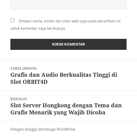
Simpan nama, email, dan situs web saya pada peramban ini
untuk komentar saya berikutnya.
Navigasi
SEBELUMNYA
pos
Grafis dan Audio Berkualitas Tinggi di
Pos
Slot ORBIT4D
sebelumnya:
BERIKUT
Slot Server Hongkong dengan Tema dan
Pos
Grafis Menarik yang Wajib Dicoba
berikutnya:
Dengan bangga bertenaga WordPress