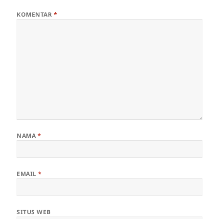
KOMENTAR
*
NAMA
*
EMAIL
*
SITUS WEB