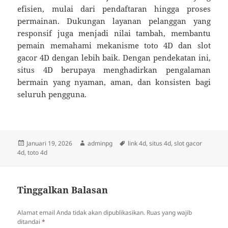
efisien, mulai dari pendaftaran hingga proses
permainan. Dukungan layanan pelanggan yang
responsif juga menjadi nilai tambah, membantu
pemain memahami mekanisme toto 4D dan slot
gacor 4D dengan lebih baik. Dengan pendekatan ini,
situs 4D berupaya menghadirkan pengalaman
bermain yang nyaman, aman, dan konsisten bagi
seluruh pengguna.
Diposkan
Penulis
Tag
Januari 19, 2026
adminpg
link 4d
,
situs 4d
,
slot gacor
pada
4d
,
toto 4d
Tinggalkan Balasan
Alamat email Anda tidak akan dipublikasikan.
Ruas yang wajib
ditandai
*