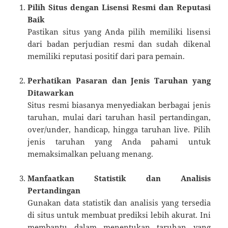
Pilih Situs dengan Lisensi Resmi dan Reputasi
Baik
Pastikan situs yang Anda pilih memiliki lisensi
dari badan perjudian resmi dan sudah dikenal
memiliki reputasi positif dari para pemain.
Perhatikan Pasaran dan Jenis Taruhan yang
Ditawarkan
Situs resmi biasanya menyediakan berbagai jenis
taruhan, mulai dari taruhan hasil pertandingan,
over/under, handicap, hingga taruhan live. Pilih
jenis taruhan yang Anda pahami untuk
memaksimalkan peluang menang.
Manfaatkan Statistik dan Analisis
Pertandingan
Gunakan data statistik dan analisis yang tersedia
di situs untuk membuat prediksi lebih akurat. Ini
membantu dalam menentukan taruhan yang