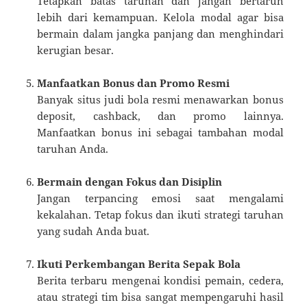
Tetapkan batas taruhan dan jangan bertaruh
lebih dari kemampuan. Kelola modal agar bisa
bermain dalam jangka panjang dan menghindari
kerugian besar.
Manfaatkan Bonus dan Promo Resmi
Banyak situs judi bola resmi menawarkan bonus
deposit, cashback, dan promo lainnya.
Manfaatkan bonus ini sebagai tambahan modal
taruhan Anda.
Bermain dengan Fokus dan Disiplin
Jangan terpancing emosi saat mengalami
kekalahan. Tetap fokus dan ikuti strategi taruhan
yang sudah Anda buat.
Ikuti Perkembangan Berita Sepak Bola
Berita terbaru mengenai kondisi pemain, cedera,
atau strategi tim bisa sangat mempengaruhi hasil