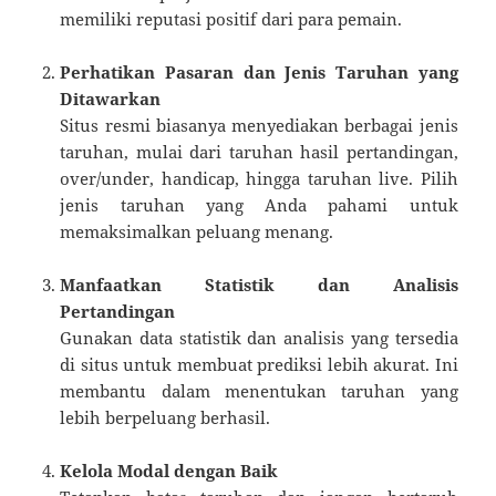
memiliki reputasi positif dari para pemain.
Perhatikan Pasaran dan Jenis Taruhan yang
Ditawarkan
Situs resmi biasanya menyediakan berbagai jenis
taruhan, mulai dari taruhan hasil pertandingan,
over/under, handicap, hingga taruhan live. Pilih
jenis taruhan yang Anda pahami untuk
memaksimalkan peluang menang.
Manfaatkan Statistik dan Analisis
Pertandingan
Gunakan data statistik dan analisis yang tersedia
di situs untuk membuat prediksi lebih akurat. Ini
membantu dalam menentukan taruhan yang
lebih berpeluang berhasil.
Kelola Modal dengan Baik