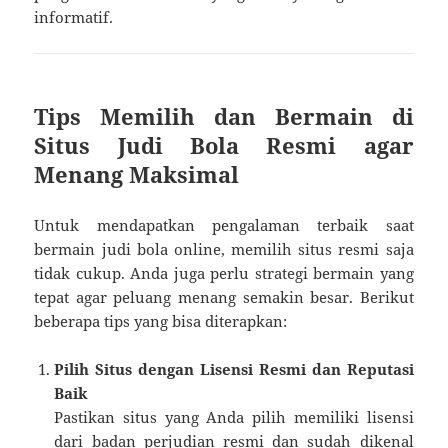
informatif.
Tips Memilih dan Bermain di
Situs Judi Bola Resmi agar
Menang Maksimal
Untuk mendapatkan pengalaman terbaik saat
bermain judi bola online, memilih situs resmi saja
tidak cukup. Anda juga perlu strategi bermain yang
tepat agar peluang menang semakin besar. Berikut
beberapa tips yang bisa diterapkan:
Pilih Situs dengan Lisensi Resmi dan Reputasi
Baik
Pastikan situs yang Anda pilih memiliki lisensi
dari badan perjudian resmi dan sudah dikenal