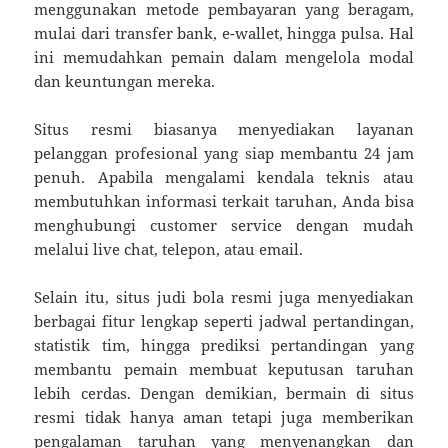
menggunakan metode pembayaran yang beragam,
mulai dari transfer bank, e-wallet, hingga pulsa. Hal
ini memudahkan pemain dalam mengelola modal
dan keuntungan mereka.
Situs resmi biasanya menyediakan layanan
pelanggan profesional yang siap membantu 24 jam
penuh. Apabila mengalami kendala teknis atau
membutuhkan informasi terkait taruhan, Anda bisa
menghubungi customer service dengan mudah
melalui live chat, telepon, atau email.
Selain itu, situs judi bola resmi juga menyediakan
berbagai fitur lengkap seperti jadwal pertandingan,
statistik tim, hingga prediksi pertandingan yang
membantu pemain membuat keputusan taruhan
lebih cerdas. Dengan demikian, bermain di situs
resmi tidak hanya aman tetapi juga memberikan
pengalaman taruhan yang menyenangkan dan