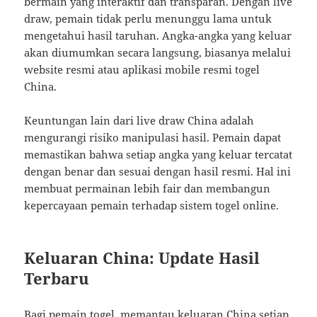
bermain yang interaktif dan transparan. Dengan live
draw, pemain tidak perlu menunggu lama untuk
mengetahui hasil taruhan. Angka-angka yang keluar
akan diumumkan secara langsung, biasanya melalui
website resmi atau aplikasi mobile resmi togel
China.
Keuntungan lain dari live draw China adalah
mengurangi risiko manipulasi hasil. Pemain dapat
memastikan bahwa setiap angka yang keluar tercatat
dengan benar dan sesuai dengan hasil resmi. Hal ini
membuat permainan lebih fair dan membangun
kepercayaan pemain terhadap sistem togel online.
Keluaran China: Update Hasil
Terbaru
Bagi pemain togel, memantau keluaran China setiap