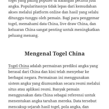
togel yang paling populer di kalangan pecinta judi
angka. Popularitasnya tidak lepas dari kemudahan
akses melalui platform online dan hasil yang selalu
ditunggu-tunggu oleh pemain. Bagi para penggemar
togel, memahami data China, live draw China, dan
keluaran China sangat penting untuk meningkatkan
peluang menang.
Mengenal Togel China
Togel China
adalah permainan prediksi angka yang
berasal dari China dan kini telah menyebar ke
berbagai negara. Permainan ini menggunakan
sistem angka yang diumumkan secara resmi melalui
situs atau aplikasi resmi. Banyak pemain
menggunakan data China sebagai referensi untuk
menentukan angka taruhan mereka. Data tersebut
mencakup sejarah hasil togel, pola angka, dan