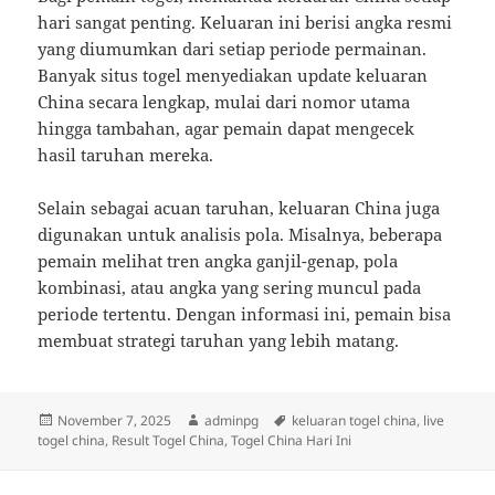
hari sangat penting. Keluaran ini berisi angka resmi
yang diumumkan dari setiap periode permainan.
Banyak situs togel menyediakan update keluaran
China secara lengkap, mulai dari nomor utama
hingga tambahan, agar pemain dapat mengecek
hasil taruhan mereka.
Selain sebagai acuan taruhan, keluaran China juga
digunakan untuk analisis pola. Misalnya, beberapa
pemain melihat tren angka ganjil-genap, pola
kombinasi, atau angka yang sering muncul pada
periode tertentu. Dengan informasi ini, pemain bisa
membuat strategi taruhan yang lebih matang.
Diposkan
Penulis
Tag
November 7, 2025
adminpg
keluaran togel china
,
live
pada
togel china
,
Result Togel China
,
Togel China Hari Ini