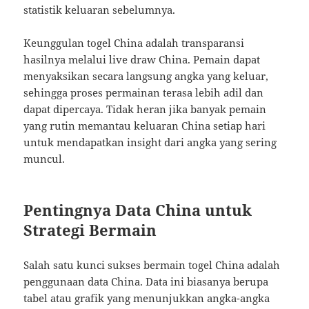
statistik keluaran sebelumnya.
Keunggulan togel China adalah transparansi
hasilnya melalui live draw China. Pemain dapat
menyaksikan secara langsung angka yang keluar,
sehingga proses permainan terasa lebih adil dan
dapat dipercaya. Tidak heran jika banyak pemain
yang rutin memantau keluaran China setiap hari
untuk mendapatkan insight dari angka yang sering
muncul.
Pentingnya Data China untuk
Strategi Bermain
Salah satu kunci sukses bermain togel China adalah
penggunaan data China. Data ini biasanya berupa
tabel atau grafik yang menunjukkan angka-angka