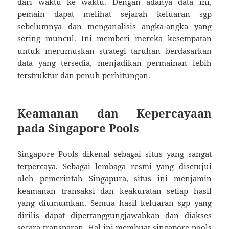
dari waktu ke waktu. Dengan adanya data ini,
pemain dapat melihat sejarah keluaran sgp
sebelumnya dan menganalisis angka-angka yang
sering muncul. Ini memberi mereka kesempatan
untuk merumuskan strategi taruhan berdasarkan
data yang tersedia, menjadikan permainan lebih
terstruktur dan penuh perhitungan.
Keamanan dan Kepercayaan
pada Singapore Pools
Singapore Pools dikenal sebagai situs yang sangat
terpercaya. Sebagai lembaga resmi yang disetujui
oleh pemerintah Singapura, situs ini menjamin
keamanan transaksi dan keakuratan setiap hasil
yang diumumkan. Semua hasil keluaran sgp yang
dirilis dapat dipertanggungjawabkan dan diakses
secara transparan. Hal ini membuat singapore pools