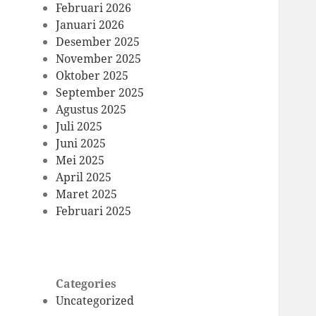
Februari 2026
Januari 2026
Desember 2025
November 2025
Oktober 2025
September 2025
Agustus 2025
Juli 2025
Juni 2025
Mei 2025
April 2025
Maret 2025
Februari 2025
Categories
Uncategorized