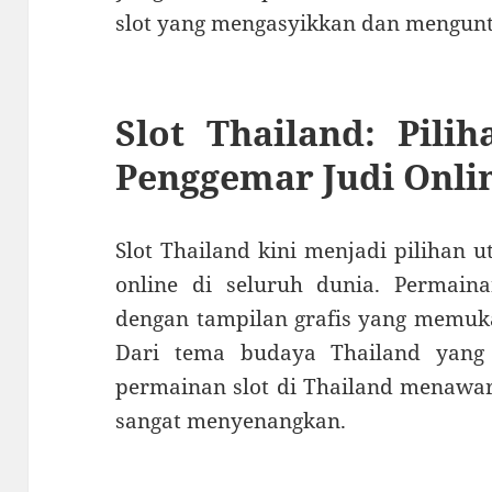
slot yang mengasyikkan dan mengunt
Slot Thailand: Pili
Penggemar Judi Onli
Slot Thailand kini menjadi pilihan 
online di seluruh dunia. Permaina
dengan tampilan grafis yang memuk
Dari tema budaya Thailand yang
permainan slot di Thailand menawa
sangat menyenangkan.