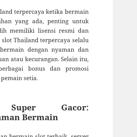
iland terpercaya ketika bermain
ihan yang ada, penting untuk
ih memiliki lisensi resmi dan
slot Thailand terpercaya selalu
 bermain dengan nyaman dan
an atau kecurangan. Selain itu,
 berbagai bonus dan promosi
pemain setia.
 Super Gacor:
aman Bermain
n bermain slot terbaik, server