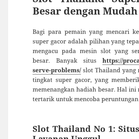
Besar dengan Mudah
Bagi para pemain yang mencari keu
super gacor adalah pilihan yang tep
mengacu pada mesin slot yang s
besar. Banyak situs
https://proc
serve-problems/
slot Thailand yang
tingkat super gacor, yang memberik
memenangkan hadiah besar. Hal ini
tertarik untuk mencoba peruntungan m
Slot Thailand No 1: Situ
Layanan Unggul