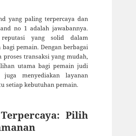
and yang paling terpercaya dan
ailand no 1 adalah jawabannya.
i reputasi yang solid dalam
 bagi pemain. Dengan berbagai
 proses transaksi yang mudah,
ilihan utama bagi pemain judi
ini juga menyediakan layanan
u setiap kebutuhan pemain.
Terpercaya: Pilih
eamanan