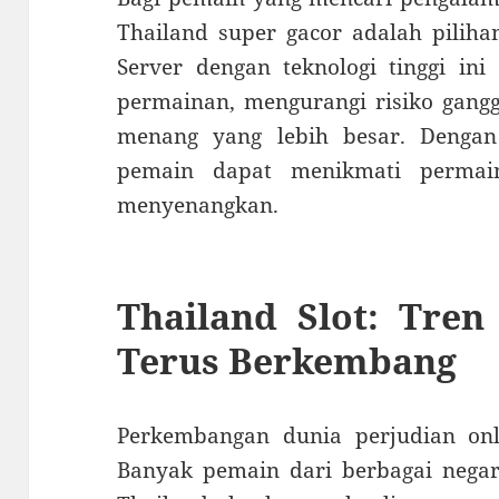
Thailand super gacor adalah pilih
Server dengan teknologi tinggi in
permainan, mengurangi risiko gang
menang yang lebih besar. Dengan
pemain dapat menikmati permai
menyenangkan.
Thailand Slot: Tren
Terus Berkembang
Perkembangan dunia perjudian onli
Banyak pemain dari berbagai negar