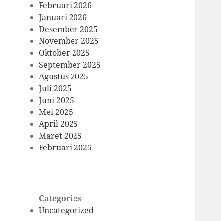
Februari 2026
Januari 2026
Desember 2025
November 2025
Oktober 2025
September 2025
Agustus 2025
Juli 2025
Juni 2025
Mei 2025
April 2025
Maret 2025
Februari 2025
Categories
Uncategorized