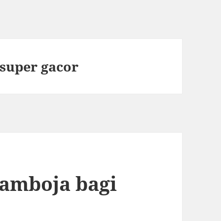
 super gacor
Kamboja bagi