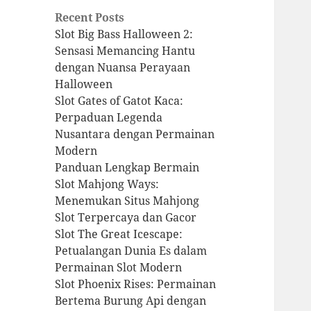
Recent Posts
Slot Big Bass Halloween 2:
Sensasi Memancing Hantu
dengan Nuansa Perayaan
Halloween
Slot Gates of Gatot Kaca:
Perpaduan Legenda
Nusantara dengan Permainan
Modern
Panduan Lengkap Bermain
Slot Mahjong Ways:
Menemukan Situs Mahjong
Slot Terpercaya dan Gacor
Slot The Great Icescape:
Petualangan Dunia Es dalam
Permainan Slot Modern
Slot Phoenix Rises: Permainan
Bertema Burung Api dengan