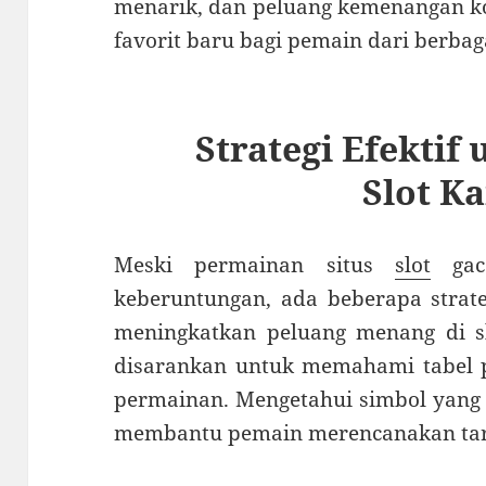
menarik, dan peluang kemenangan ko
favorit baru bagi pemain dari berbag
Strategi Efektif
Slot K
Meski permainan situs
slot
gaco
keberuntungan, ada beberapa strate
meningkatkan peluang menang di s
disarankan untuk memahami tabel
permainan. Mengetahui simbol yang 
membantu pemain merencanakan taru