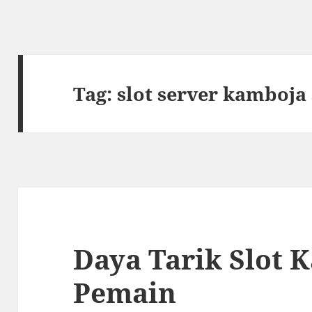
Tag:
slot server kamboja
Daya Tarik Slot 
Pemain