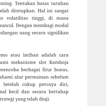
ting. Tentukan batas taruhan
elah ditetapkan. Hal ini sangat
 volatilitas tinggi, di mana
muncul. Dengan membagi modal
hilangan uang secara signifikan
emo atau latihan adalah cara
hami mekanisme slot Kamboja
 mencoba berbagai fitur bonus,
ahami alur permainan sebelum
 Setelah cukup percaya diri,
al kecil dan secara bertahap
ategi yang telah diuji.