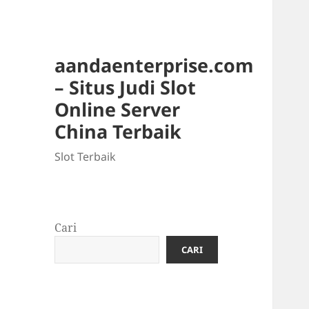
aandaenterprise.com
– Situs Judi Slot
Online Server
China Terbaik
Slot Terbaik
Cari
CARI