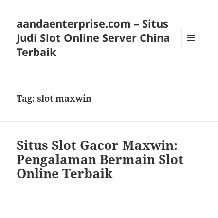
aandaenterprise.com – Situs
Judi Slot Online Server China
Terbaik
MENU
DAN
WIDGET
Tag:
slot maxwin
Situs Slot Gacor Maxwin:
Pengalaman Bermain Slot
Online Terbaik