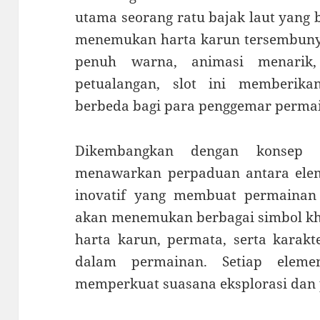
utama seorang ratu bajak laut yang 
menemukan harta karun tersembunyi
penuh warna, animasi menarik,
petualangan, slot ini memberik
berbeda bagi para penggemar permain
Dikembangkan dengan konsep 
menawarkan perpaduan antara eleme
inovatif yang membuat permainan 
akan menemukan berbagai simbol khas
harta karun, permata, serta karakt
dalam permainan. Setiap eleme
memperkuat suasana eksplorasi dan 