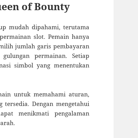
ueen of Bounty
kup mudah dipahami, terutama
permainan slot. Pemain hanya
milih jumlah garis pembayaran
 gulungan permainan. Setiap
nasi simbol yang menentukan
emain untuk memahami aturan,
g tersedia. Dengan mengetahui
apat menikmati pengalaman
rarah.