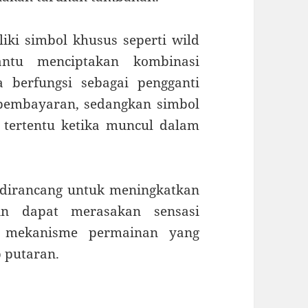
liki simbol khusus seperti wild
ntu menciptakan kombinasi
 berfungsi sebagai pengganti
 pembayaran, sedangkan simbol
 tertentu ketika muncul dalam
 dirancang untuk meningkatkan
in dapat merasakan sensasi
 mekanisme permainan yang
p putaran.