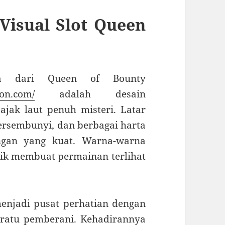
Visual Slot Queen
a dari Queen of Bounty
on.com/
adalah desain
jak laut penuh misteri. Latar
tersembunyi, dan berbagai harta
ngan yang kuat. Warna-warna
rik membuat permainan terlihat
njadi pusat perhatian dengan
ratu pemberani. Kehadirannya