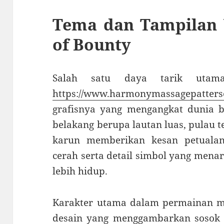
Tema dan Tampilan 
of Bounty
Salah satu daya tarik utam
https://www.harmonymassagepatters
grafisnya yang mengangkat dunia ba
belakang berupa lautan luas, pulau 
karun memberikan kesan petuala
cerah serta detail simbol yang mena
lebih hidup.
Karakter utama dalam permainan me
desain yang menggambarkan sosok 