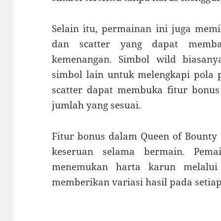
Selain itu, permainan ini juga memi
dan scatter yang dapat memba
kemenangan. Simbol wild biasanya
simbol lain untuk melengkapi pola
scatter dapat membuka fitur bonus
jumlah yang sesuai.
Fitur bonus dalam Queen of Bounty
keseruan selama bermain. Pema
menemukan harta karun melalui
memberikan variasi hasil pada setia