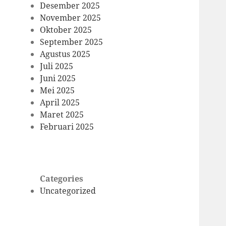
Desember 2025
November 2025
Oktober 2025
September 2025
Agustus 2025
Juli 2025
Juni 2025
Mei 2025
April 2025
Maret 2025
Februari 2025
Categories
Uncategorized