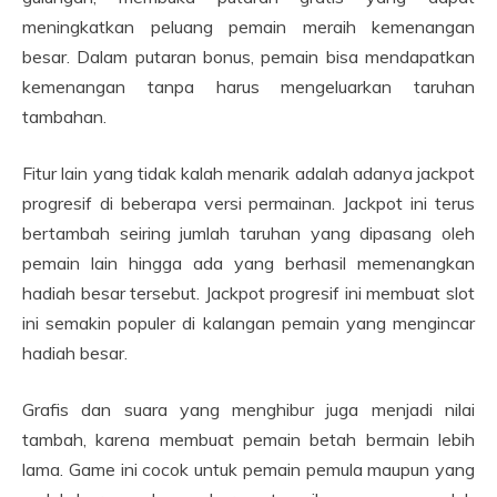
meningkatkan peluang pemain meraih kemenangan
besar. Dalam putaran bonus, pemain bisa mendapatkan
kemenangan tanpa harus mengeluarkan taruhan
tambahan.
Fitur lain yang tidak kalah menarik adalah adanya jackpot
progresif di beberapa versi permainan. Jackpot ini terus
bertambah seiring jumlah taruhan yang dipasang oleh
pemain lain hingga ada yang berhasil memenangkan
hadiah besar tersebut. Jackpot progresif ini membuat slot
ini semakin populer di kalangan pemain yang mengincar
hadiah besar.
Grafis dan suara yang menghibur juga menjadi nilai
tambah, karena membuat pemain betah bermain lebih
lama. Game ini cocok untuk pemain pemula maupun yang