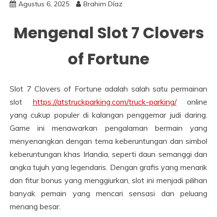
Agustus 6, 2025
Brahim Díaz
Mengenal Slot 7 Clovers
of Fortune
Slot 7 Clovers of Fortune adalah salah satu permainan
slot
https://atstruckparking.com/truck-parking/
online
yang cukup populer di kalangan penggemar judi daring.
Game ini menawarkan pengalaman bermain yang
menyenangkan dengan tema keberuntungan dan simbol
keberuntungan khas Irlandia, seperti daun semanggi dan
angka tujuh yang legendaris. Dengan grafis yang menarik
dan fitur bonus yang menggiurkan, slot ini menjadi pilihan
banyak pemain yang mencari sensasi dan peluang
menang besar.