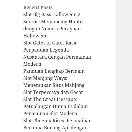
Recent Posts
Slot Big Bass Halloween 2:
Sensasi Memancing Hantu
dengan Nuansa Perayaan
Halloween
Slot Gates of Gatot Kaca:
Perpaduan Legenda
Nusantara dengan Permainan
Modern
Panduan Lengkap Bermain
Slot Mahjong Ways:
Menemukan Situs Mahjong
Slot Terpercaya dan Gacor
Slot The Great Icescape:
Petualangan Dunia Es dalam
Permainan Slot Modern
Slot Phoenix Rises: Permainan
Bertema Burung Api dengan