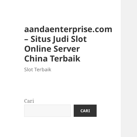
aandaenterprise.com
– Situs Judi Slot
Online Server
China Terbaik
Slot Terbaik
Cari
CARI