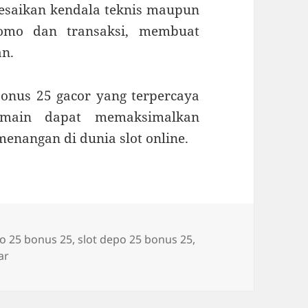
esaikan kendala teknis maupun
omo dan transaksi, membuat
n.
bonus 25 gacor yang terpercaya
emain dapat memaksimalkan
enangan di dunia slot online.
po 25 bonus 25
,
slot depo 25 bonus 25
,
untuk Situs Slot Depo 25 Bonus 25 Gacor: Cara Efektif P
ar