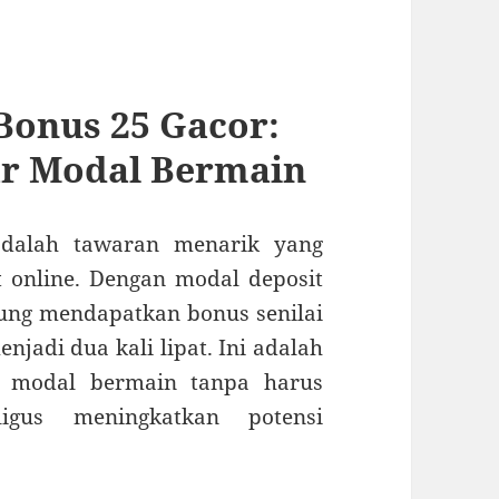
 Bonus 25 Gacor:
ar Modal Bermain
dalah tawaran menarik yang
t online. Dengan modal deposit
ung mendapatkan bonus senilai
njadi dua kali lipat. Ini adalah
 modal bermain tanpa harus
igus meningkatkan potensi