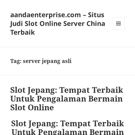
aandaenterprise.com – Situs
Judi Slot Online Server China
Terbaik
MENU
DAN
WIDGET
Tag:
server jepang asli
Slot Jepang: Tempat Terbaik
Untuk Pengalaman Bermain
Slot Online
Slot Jepang: Tempat Terbaik
Untuk Pengalaman Bermain