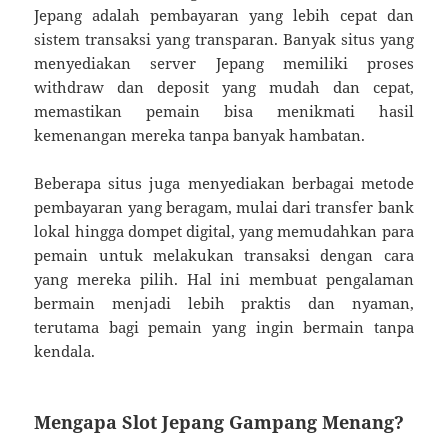
Jepang adalah pembayaran yang lebih cepat dan
sistem transaksi yang transparan. Banyak situs yang
menyediakan server Jepang memiliki proses
withdraw dan deposit yang mudah dan cepat,
memastikan pemain bisa menikmati hasil
kemenangan mereka tanpa banyak hambatan.
Beberapa situs juga menyediakan berbagai metode
pembayaran yang beragam, mulai dari transfer bank
lokal hingga dompet digital, yang memudahkan para
pemain untuk melakukan transaksi dengan cara
yang mereka pilih. Hal ini membuat pengalaman
bermain menjadi lebih praktis dan nyaman,
terutama bagi pemain yang ingin bermain tanpa
kendala.
Mengapa Slot Jepang Gampang Menang?