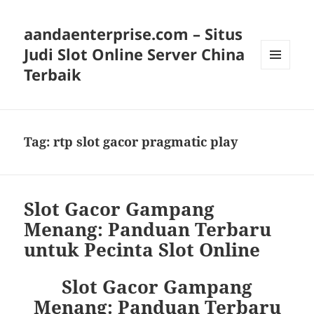
aandaenterprise.com – Situs
Judi Slot Online Server China
Terbaik
MENU
DAN
WIDGET
Tag:
rtp slot gacor pragmatic play
Slot Gacor Gampang
Menang: Panduan Terbaru
untuk Pecinta Slot Online
Slot Gacor Gampang
Menang: Panduan Terbaru