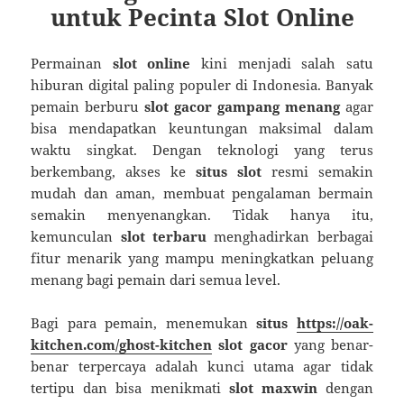
untuk Pecinta Slot Online
Permainan
slot online
kini menjadi salah satu
hiburan digital paling populer di Indonesia. Banyak
pemain berburu
slot gacor gampang menang
agar
bisa mendapatkan keuntungan maksimal dalam
waktu singkat. Dengan teknologi yang terus
berkembang, akses ke
situs slot
resmi semakin
mudah dan aman, membuat pengalaman bermain
semakin menyenangkan. Tidak hanya itu,
kemunculan
slot terbaru
menghadirkan berbagai
fitur menarik yang mampu meningkatkan peluang
menang bagi pemain dari semua level.
Bagi para pemain, menemukan
situs
https://oak-
kitchen.com/ghost-kitchen
slot gacor
yang benar-
benar terpercaya adalah kunci utama agar tidak
tertipu dan bisa menikmati
slot maxwin
dengan