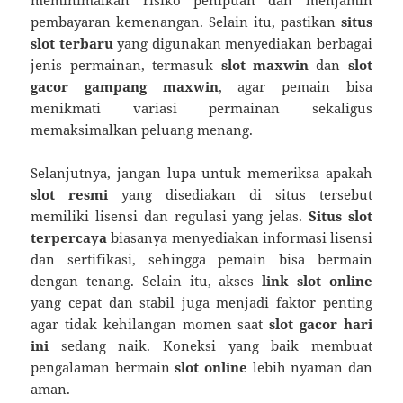
meminimalkan risiko penipuan dan menjamin
pembayaran kemenangan. Selain itu, pastikan
situs
slot terbaru
yang digunakan menyediakan berbagai
jenis permainan, termasuk
slot maxwin
dan
slot
gacor gampang maxwin
, agar pemain bisa
menikmati variasi permainan sekaligus
memaksimalkan peluang menang.
Selanjutnya, jangan lupa untuk memeriksa apakah
slot resmi
yang disediakan di situs tersebut
memiliki lisensi dan regulasi yang jelas.
Situs slot
terpercaya
biasanya menyediakan informasi lisensi
dan sertifikasi, sehingga pemain bisa bermain
dengan tenang. Selain itu, akses
link slot online
yang cepat dan stabil juga menjadi faktor penting
agar tidak kehilangan momen saat
slot gacor hari
ini
sedang naik. Koneksi yang baik membuat
pengalaman bermain
slot online
lebih nyaman dan
aman.