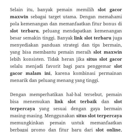
Selain itu, banyak pemain memilih
slot gacor
maxwin
sebagai target utama. Dengan memahami
pola kemenangan dan memanfaatkan fitur bonus di
slot terbaru
, peluang mendapatkan kemenangan
besar semakin tinggi. Banyak
link slot terbaru
juga
menyediakan panduan strategi dan tips bermain,
yang bisa membantu pemain meraih
slot maxwin
lebih konsisten. Tidak heran jika
situs slot gacor
selalu menjadi favorit bagi para penggemar
slot
gacor malam ini
, karena kombinasi permainan
menarik dan peluang menang yang tinggi.
Dengan memperhatikan hal-hal tersebut, pemain
bisa menemukan
link slot terbaik
dan
slot
terpercaya
yang sesuai dengan gaya bermain
masing-masing. Menggunakan
situs slot terpercaya
memungkinkan pemain untuk memanfaatkan
berbagai promo dan fitur baru dari
slot online
,