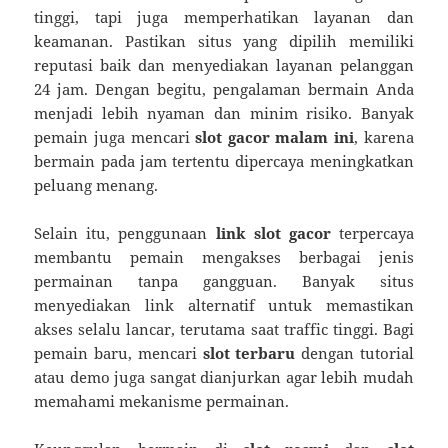
tinggi, tapi juga memperhatikan layanan dan
keamanan. Pastikan situs yang dipilih memiliki
reputasi baik dan menyediakan layanan pelanggan
24 jam. Dengan begitu, pengalaman bermain Anda
menjadi lebih nyaman dan minim risiko. Banyak
pemain juga mencari
slot gacor malam ini
, karena
bermain pada jam tertentu dipercaya meningkatkan
peluang menang.
Selain itu, penggunaan
link slot gacor
terpercaya
membantu pemain mengakses berbagai jenis
permainan tanpa gangguan. Banyak situs
menyediakan link alternatif untuk memastikan
akses selalu lancar, terutama saat traffic tinggi. Bagi
pemain baru, mencari
slot terbaru
dengan tutorial
atau demo juga sangat dianjurkan agar lebih mudah
memahami mekanisme permainan.