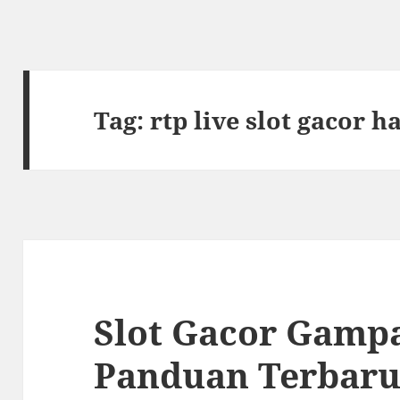
Tag:
rtp live slot gacor ha
Slot Gacor Gamp
Panduan Terbaru