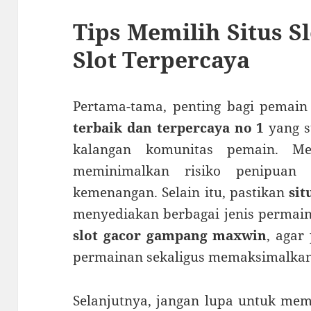
Tips Memilih Situs S
Slot Terpercaya
Pertama-tama, penting bagi pemai
terbaik dan terpercaya no 1
yang s
kalangan komunitas pemain. M
meminimalkan risiko penipuan
kemenangan. Selain itu, pastikan
sit
menyediakan berbagai jenis permai
slot gacor gampang maxwin
, agar
permainan sekaligus memaksimalkan
Selanjutnya, jangan lupa untuk me