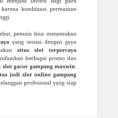
u menjadi favorit bagi para
, karena kombinasi permainan
nggi.
sebut, pemain bisa menemukan
caya
yang sesuai dengan gaya
unakan
situs slot terpercaya
nfaatkan berbagai promo dan
k
slot gacor gampang maxwin
.
itus judi slot online gampang
langgan profesional yang siap