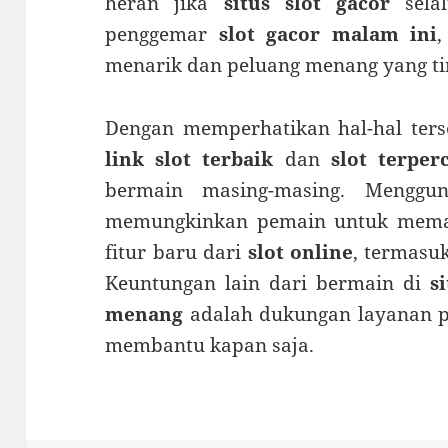
heran jika
situs slot gacor
selal
penggemar
slot gacor malam ini
menarik dan peluang menang yang ti
Dengan memperhatikan hal-hal ter
link slot terbaik
dan
slot terper
bermain masing-masing. Mengg
memungkinkan pemain untuk mema
fitur baru dari
slot online
, termasu
Keuntungan lain dari bermain di
s
menang
adalah dukungan layanan pe
membantu kapan saja.