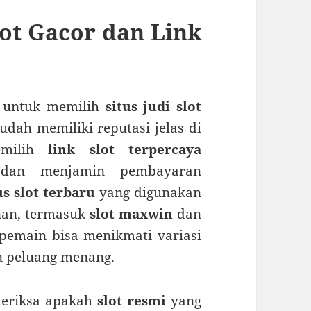
lot Gacor dan Link
n untuk memilih
situs judi slot
udah memiliki reputasi jelas di
emilih
link slot terpercaya
 dan menjamin pembayaran
us slot terbaru
yang digunakan
nan, termasuk
slot maxwin
dan
 pemain bisa menikmati variasi
 peluang menang.
meriksa apakah
slot resmi
yang