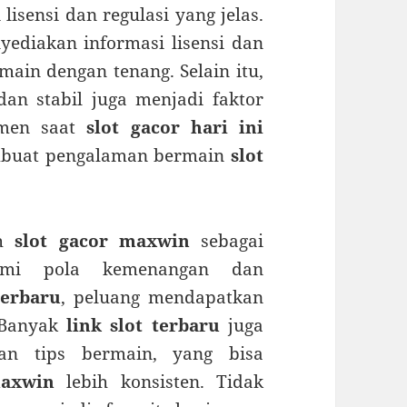
 lisensi dan regulasi yang jelas.
ediakan informasi lisensi dan
rmain dengan tenang. Selain itu,
an stabil juga menjadi faktor
omen saat
slot gacor hari ini
embuat pengalaman bermain
slot
ih
slot gacor maxwin
sebagai
ami pola kemenangan dan
terbaru
, peluang mendapatkan
 Banyak
link slot terbaru
juga
an tips bermain, yang bisa
maxwin
lebih konsisten. Tidak