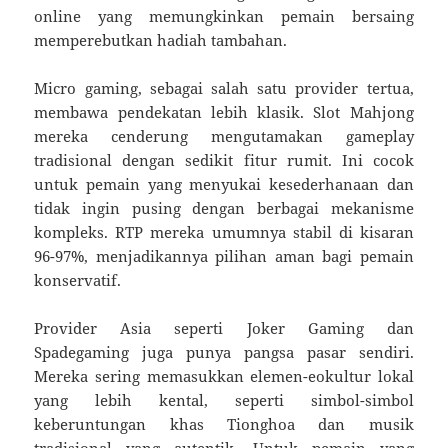
online yang memungkinkan pemain bersaing
memperebutkan hadiah tambahan.
Micro gaming, sebagai salah satu provider tertua,
membawa pendekatan lebih klasik. Slot Mahjong
mereka cenderung mengutamakan gameplay
tradisional dengan sedikit fitur rumit. Ini cocok
untuk pemain yang menyukai kesederhanaan dan
tidak ingin pusing dengan berbagai mekanisme
kompleks. RTP mereka umumnya stabil di kisaran
96-97%, menjadikannya pilihan aman bagi pemain
konservatif.
Provider Asia seperti Joker Gaming dan
Spadegaming juga punya pangsa pasar sendiri.
Mereka sering memasukkan elemen-eokultur lokal
yang lebih kental, seperti simbol-simbol
keberuntungan khas Tionghoa dan musik