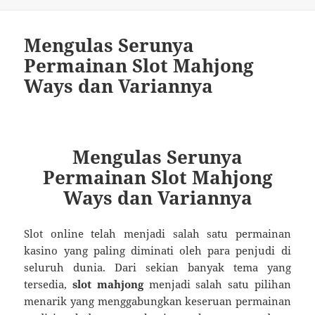
Mengulas Serunya
Permainan Slot Mahjong
Ways dan Variannya
Mengulas Serunya
Permainan Slot Mahjong
Ways dan Variannya
Slot online telah menjadi salah satu permainan
kasino yang paling diminati oleh para penjudi di
seluruh dunia. Dari sekian banyak tema yang
tersedia,
slot mahjong
menjadi salah satu pilihan
menarik yang menggabungkan keseruan permainan