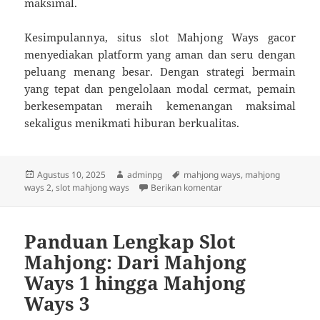
maksimal.
Kesimpulannya, situs slot Mahjong Ways gacor
menyediakan platform yang aman dan seru dengan
peluang menang besar. Dengan strategi bermain
yang tepat dan pengelolaan modal cermat, pemain
berkesempatan meraih kemenangan maksimal
sekaligus menikmati hiburan berkualitas.
Diposkan
Penulis
Tag
Agustus 10, 2025
adminpg
mahjong ways
,
mahjong
pada
untuk Keunggulan Berma
ways 2
,
slot mahjong ways
Berikan komentar
Panduan Lengkap Slot
Mahjong: Dari Mahjong
Ways 1 hingga Mahjong
Ways 3