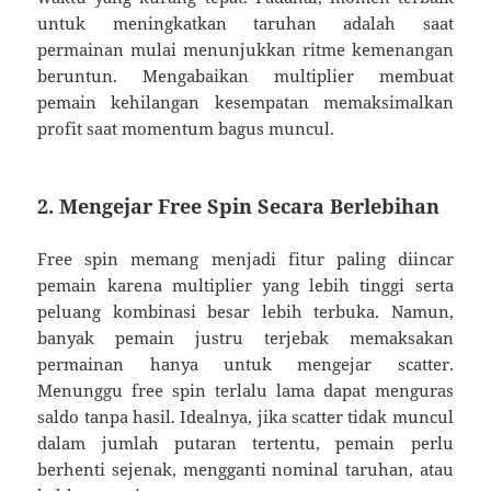
untuk meningkatkan taruhan adalah saat
permainan mulai menunjukkan ritme kemenangan
beruntun. Mengabaikan multiplier membuat
pemain kehilangan kesempatan memaksimalkan
profit saat momentum bagus muncul.
2. Mengejar Free Spin Secara Berlebihan
Free spin memang menjadi fitur paling diincar
pemain karena multiplier yang lebih tinggi serta
peluang kombinasi besar lebih terbuka. Namun,
banyak pemain justru terjebak memaksakan
permainan hanya untuk mengejar scatter.
Menunggu free spin terlalu lama dapat menguras
saldo tanpa hasil. Idealnya, jika scatter tidak muncul
dalam jumlah putaran tertentu, pemain perlu
berhenti sejenak, mengganti nominal taruhan, atau