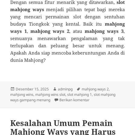
Dengan semua fitur menarik yang ditawarkan,
slot
mahjong ways
menjadi pilihan tepat bagi mereka
yang mencari permainan slot dengan sentuhan
budaya Tiongkok yang kental. Baik itu
mahjong
ways 1
,
mahjong ways 2
, atau
mahjong ways 3
,
semuanya menawarkan pengalaman yang tak
terlupakan dan peluang besar untuk menang.
Apakah Anda siap mencoba keberuntungan Anda di
dunia Mahjong?
Diposkan
Penulis
Tag
Desember 15, 2025
adminpg
mahjong ways 2
,
pada
mahjong wins
,
mahjong wins slot
,
slot mahjong 1
,
slot mahjong
untuk Mengulas Serunya P
ways gampang menang
Berikan komentar
Kesalahan Umum Pemain
Mahjong Ways yang Harus