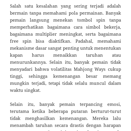
Salah satu kesalahan yang sering terjadi adalah
bermain tanpa memahami pola permainan. Banyak
pemain langsung menekan tombol spin tanpa
memperhatikan bagaimana cara simbol bekerja,
bagaimana multiplier meningkat, serta bagaimana
free spin bisa diaktifkan. Padahal, memahami
mekanisme dasar sangat penting untuk menentukan
kapan harus menaikkan taruhan atau
menurunkannya. Selain itu, banyak pemain tidak
menyadari bahwa volatilitas Mahjong Ways cukup
tinggi, sehingga kemenangan besar memang
mungkin terjadi, tetapi tidak selalu muncul dalam
waktu singkat.
Selain itu, banyak pemain terpancing emosi,
terutama ketika beberapa putaran berturut-turut
tidak menghasilkan kemenangan. Mereka lalu
menambah taruhan secara drastis dengan harapan