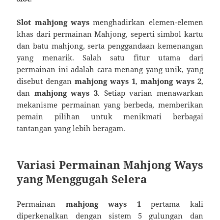
Slot mahjong ways
menghadirkan elemen-elemen
khas dari permainan Mahjong, seperti simbol kartu
dan batu mahjong, serta penggandaan kemenangan
yang menarik. Salah satu fitur utama dari
permainan ini adalah cara menang yang unik, yang
disebut dengan
mahjong ways 1
,
mahjong ways 2
,
dan
mahjong ways 3
. Setiap varian menawarkan
mekanisme permainan yang berbeda, memberikan
pemain pilihan untuk menikmati berbagai
tantangan yang lebih beragam.
Variasi Permainan Mahjong Ways
yang Menggugah Selera
Permainan
mahjong ways 1
pertama kali
diperkenalkan dengan sistem 5 gulungan dan