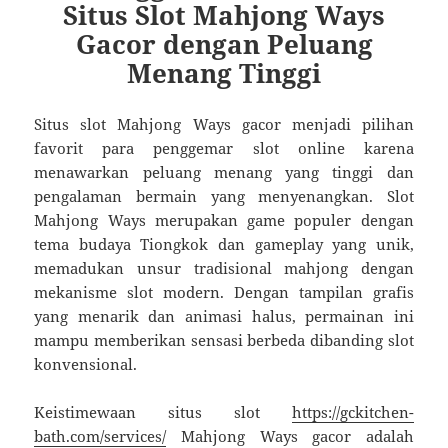
Situs Slot Mahjong Ways
Gacor dengan Peluang
Menang Tinggi
Situs slot Mahjong Ways gacor menjadi pilihan
favorit para penggemar slot online karena
menawarkan peluang menang yang tinggi dan
pengalaman bermain yang menyenangkan. Slot
Mahjong Ways merupakan game populer dengan
tema budaya Tiongkok dan gameplay yang unik,
memadukan unsur tradisional mahjong dengan
mekanisme slot modern. Dengan tampilan grafis
yang menarik dan animasi halus, permainan ini
mampu memberikan sensasi berbeda dibanding slot
konvensional.
Keistimewaan situs slot
https://gckitchen-
bath.com/services/
Mahjong Ways gacor adalah