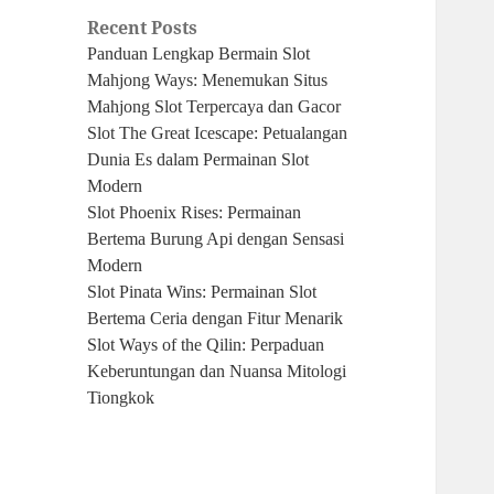
Recent Posts
Panduan Lengkap Bermain Slot
Mahjong Ways: Menemukan Situs
Mahjong Slot Terpercaya dan Gacor
Slot The Great Icescape: Petualangan
Dunia Es dalam Permainan Slot
Modern
Slot Phoenix Rises: Permainan
Bertema Burung Api dengan Sensasi
Modern
Slot Pinata Wins: Permainan Slot
Bertema Ceria dengan Fitur Menarik
Slot Ways of the Qilin: Perpaduan
Keberuntungan dan Nuansa Mitologi
Tiongkok