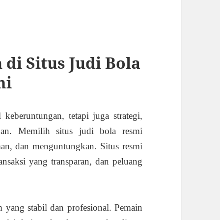
i Situs Judi Bola
mi
keberuntungan, tetapi juga strategi,
an. Memilih situs judi bola resmi
an, dan menguntungkan. Situs resmi
nsaksi yang transparan, dan peluang
 yang stabil dan profesional. Pemain