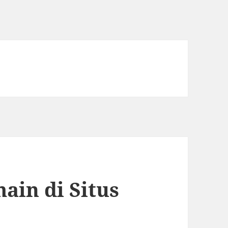
in di Situs