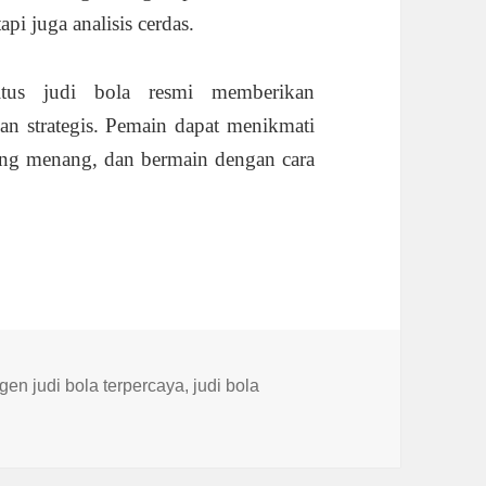
pi juga analisis cerdas.
itus judi bola resmi memberikan
n strategis. Pemain dapat menikmati
ang menang, dan bermain dengan cara
gen judi bola terpercaya
,
judi bola
Bermain di Situs Judi Bola Resmi