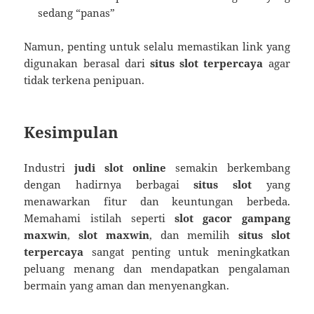
sedang “panas”
Namun, penting untuk selalu memastikan link yang
digunakan berasal dari
situs slot terpercaya
agar
tidak terkena penipuan.
Kesimpulan
Industri
judi slot online
semakin berkembang
dengan hadirnya berbagai
situs slot
yang
menawarkan fitur dan keuntungan berbeda.
Memahami istilah seperti
slot gacor gampang
maxwin
,
slot maxwin
, dan memilih
situs slot
terpercaya
sangat penting untuk meningkatkan
peluang menang dan mendapatkan pengalaman
bermain yang aman dan menyenangkan.