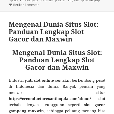
rtp slot
,
rtp slot gacor pragmatic play
,
slot rtp
,
slot rtp terlengkap
untuk Menemukan Slot Gacor dan Slot Online Terpe
Berikan komentar
Mengenal Dunia Situs Slot:
Panduan Lengkap Slot
Gacor dan Maxwin
Mengenal Dunia Situs Slot:
Panduan Lengkap Slot
Gacor dan Maxwin
Industri
judi slot online
semakin berkembang pesat
di Indonesia dan dunia. Banyak pemain yang
mencari
situs
https://crconductoresantioquia.com/about/
slot
terbaik dengan keunggulan seperti
slot gacor
gampang maxwin
, sehingga peluang menang bisa