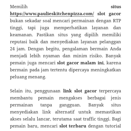
Memilih
situs
https://www.paulieskitchenpizza.com/
slot gacor
bukan sekadar soal mencari permainan dengan RTP
tinggi, tapi juga memperhatikan layanan dan
keamanan. Pastikan situs yang dipilih memiliki
reputasi baik dan menyediakan layanan pelanggan
24 jam. Dengan begitu, pengalaman bermain Anda
menjadi lebih nyaman dan minim risiko. Banyak
pemain juga mencari
slot gacor malam ini
, karena
bermain pada jam tertentu dipercaya meningkatkan
peluang menang.
Selain itu, penggunaan
link slot gacor
terpercaya
membantu pemain mengakses berbagai jenis
permainan tanpa gangguan. Banyak situs
menyediakan link alternatif untuk memastikan
akses selalu lancar, terutama saat traffic tinggi. Bagi
pemain baru, mencari
slot terbaru
dengan tutorial