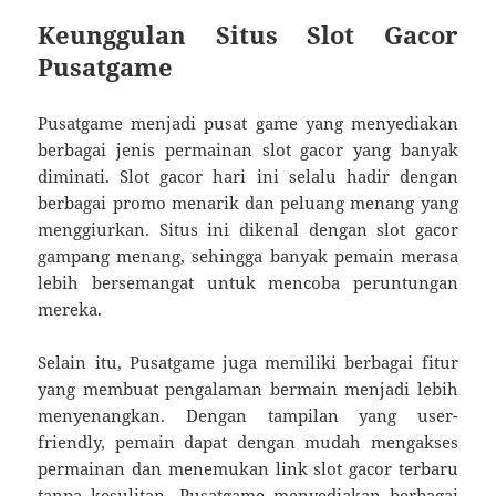
Keunggulan Situs Slot Gacor
Pusatgame
Pusatgame menjadi pusat game yang menyediakan
berbagai jenis permainan slot gacor yang banyak
diminati. Slot gacor hari ini selalu hadir dengan
berbagai promo menarik dan peluang menang yang
menggiurkan. Situs ini dikenal dengan slot gacor
gampang menang, sehingga banyak pemain merasa
lebih bersemangat untuk mencoba peruntungan
mereka.
Selain itu, Pusatgame juga memiliki berbagai fitur
yang membuat pengalaman bermain menjadi lebih
menyenangkan. Dengan tampilan yang user-
friendly, pemain dapat dengan mudah mengakses
permainan dan menemukan link slot gacor terbaru
tanpa kesulitan. Pusatgame menyediakan berbagai