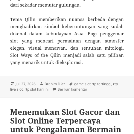
dari sekadar memutar gulungan.
Tema Qilin memberikan nuansa berbeda dengan
menghadirkan simbol keberuntungan yang sudah
dikenal dalam kebudayaan Asia. Bagi penggemar
slot yang mencari permainan dengan atmosfer
elegan, visual menawan, dan sentuhan mitologi,
Slot Ways of the Qilin menjadi salah satu pilihan
yang menarik untuk dieksplorasi.
Diposkan
Penulis
Tag
Juli 27, 2026
Brahim Díaz
game slot rtp tertinggi
,
rtp
pada
untuk Slot Ways of the Qil
live slot
,
rtp slot hari ini
Berikan komentar
Menemukan Slot Gacor dan
Slot Online Terpercaya
untuk Pengalaman Bermain