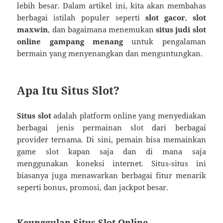
lebih besar. Dalam artikel ini, kita akan membahas
berbagai istilah populer seperti
slot gacor
,
slot
maxwin
, dan bagaimana menemukan
situs judi slot
online gampang menang
untuk pengalaman
bermain yang menyenangkan dan menguntungkan.
Apa Itu Situs Slot?
Situs slot
adalah platform online yang menyediakan
berbagai jenis permainan slot dari berbagai
provider ternama. Di sini, pemain bisa memainkan
game slot kapan saja dan di mana saja
menggunakan koneksi internet. Situs-situs ini
biasanya juga menawarkan berbagai fitur menarik
seperti bonus, promosi, dan jackpot besar.
Keunggulan Situs Slot Online