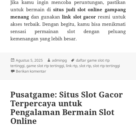
Jika kamu ingin mencoba peruntungan, pastikan
untuk bermain di
situs judi slot online gampang
menang
dan gunakan
link slot gacor
resmi untuk
akses terbaik. Dengan begitu, kamu bisa menikmati
sensasi permainan slot dengan peluang
kemenangan yang lebih besar.
Diposkan
Penulis
Tag
Agustus 5, 2025
adminpg
daftar game slot rtp
pada
tertinggi
,
game slot rtp tertinggi
,
link rtp
,
slot rtp
,
slot rtp tertinggi
untuk Mengenal Dunia Situs Slot: Panduan Lengkap 
Berikan komentar
Pusatgame: Situs Slot Gacor
Terpercaya untuk
Pengalaman Bermain Slot
Online