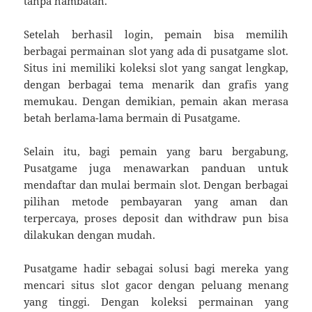
tanpa hambatan.
Setelah berhasil login, pemain bisa memilih
berbagai permainan slot yang ada di pusatgame slot.
Situs ini memiliki koleksi slot yang sangat lengkap,
dengan berbagai tema menarik dan grafis yang
memukau. Dengan demikian, pemain akan merasa
betah berlama-lama bermain di Pusatgame.
Selain itu, bagi pemain yang baru bergabung,
Pusatgame juga menawarkan panduan untuk
mendaftar dan mulai bermain slot. Dengan berbagai
pilihan metode pembayaran yang aman dan
terpercaya, proses deposit dan withdraw pun bisa
dilakukan dengan mudah.
Pusatgame hadir sebagai solusi bagi mereka yang
mencari situs slot gacor dengan peluang menang
yang tinggi. Dengan koleksi permainan yang