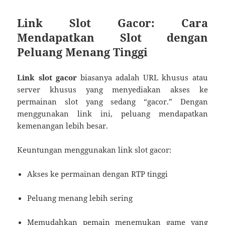
Link Slot Gacor: Cara
Mendapatkan Slot dengan
Peluang Menang Tinggi
Link slot gacor
biasanya adalah URL khusus atau
server khusus yang menyediakan akses ke
permainan slot yang sedang “gacor.” Dengan
menggunakan link ini, peluang mendapatkan
kemenangan lebih besar.
Keuntungan menggunakan link slot gacor:
Akses ke permainan dengan RTP tinggi
Peluang menang lebih sering
Memudahkan pemain menemukan game yang