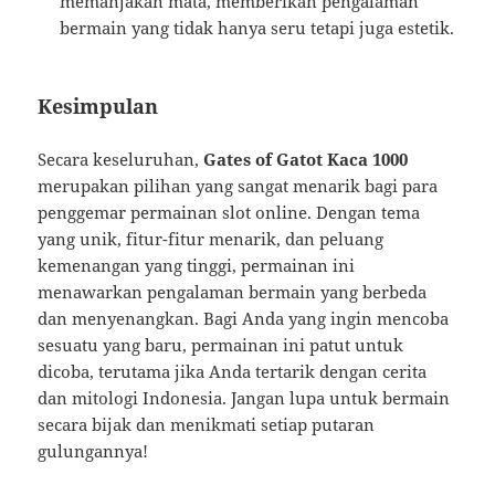
memanjakan mata, memberikan pengalaman
bermain yang tidak hanya seru tetapi juga estetik.
Kesimpulan
Secara keseluruhan,
Gates of Gatot Kaca 1000
merupakan pilihan yang sangat menarik bagi para
penggemar permainan slot online. Dengan tema
yang unik, fitur-fitur menarik, dan peluang
kemenangan yang tinggi, permainan ini
menawarkan pengalaman bermain yang berbeda
dan menyenangkan. Bagi Anda yang ingin mencoba
sesuatu yang baru, permainan ini patut untuk
dicoba, terutama jika Anda tertarik dengan cerita
dan mitologi Indonesia. Jangan lupa untuk bermain
secara bijak dan menikmati setiap putaran
gulungannya!