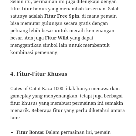
Selain itu, permainan ini juga dilengkapi dengan
fitur-fitur bonus yang menambah keseruan. Salah
satunya adalah
Fitur Free Spin
, di mana pemain
bisa memutar gulungan secara gratis dengan
peluang lebih besar untuk meraih kemenangan
besar. Ada juga
Fitur Wild
yang dapat
menggantikan simbol lain untuk membentuk
kombinasi pemenang.
4. Fitur-Fitur Khusus
Gates of Gatot Kaca 1000 tidak hanya menawarkan
gameplay yang menyenangkan, tetapi juga berbagai
fitur khusus yang membuat permainan ini semakin
menarik. Beberapa fitur yang perlu diketahui antara
lain:
Fitur Bonus
: Dalam permainan ini, pemain