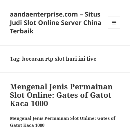
aandaenterprise.com – Situs
Judi Slot Online Server China
Terbaik
MENU
DAN
WIDGET
Tag:
bocoran rtp slot hari ini live
Mengenal Jenis Permainan
Slot Online: Gates of Gatot
Kaca 1000
Mengenal Jenis Permainan Slot Online: Gates of
Gatot Kaca 1000