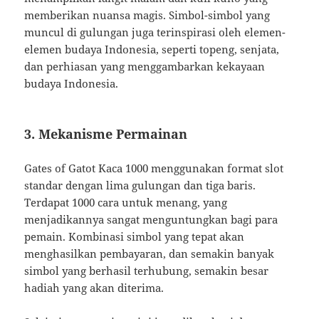
memberikan nuansa magis. Simbol-simbol yang
muncul di gulungan juga terinspirasi oleh elemen-
elemen budaya Indonesia, seperti topeng, senjata,
dan perhiasan yang menggambarkan kekayaan
budaya Indonesia.
3. Mekanisme Permainan
Gates of Gatot Kaca 1000 menggunakan format slot
standar dengan lima gulungan dan tiga baris.
Terdapat 1000 cara untuk menang, yang
menjadikannya sangat menguntungkan bagi para
pemain. Kombinasi simbol yang tepat akan
menghasilkan pembayaran, dan semakin banyak
simbol yang berhasil terhubung, semakin besar
hadiah yang akan diterima.