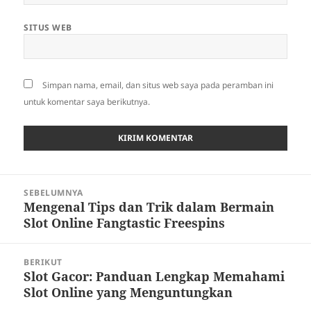
SITUS WEB
Simpan nama, email, dan situs web saya pada peramban ini
untuk komentar saya berikutnya.
Navigasi
SEBELUMNYA
pos
Mengenal Tips dan Trik dalam Bermain
Pos
Slot Online Fangtastic Freespins
sebelumnya:
BERIKUT
Slot Gacor: Panduan Lengkap Memahami
Pos
Slot Online yang Menguntungkan
berikutnya: