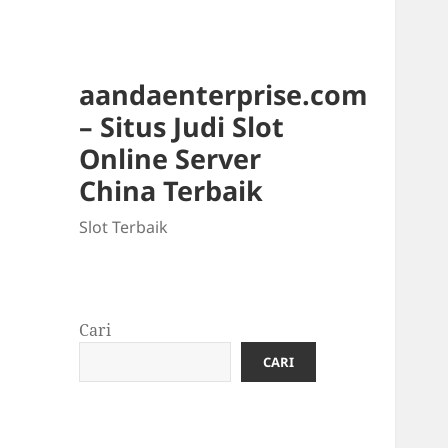
aandaenterprise.com
– Situs Judi Slot
Online Server
China Terbaik
Slot Terbaik
Cari
CARI