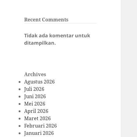
Recent Comments
Tidak ada komentar untuk
ditampilkan.
Archives
Agustus 2026
Juli 2026
Juni 2026
Mei 2026
April 2026
Maret 2026
Februari 2026
Januari 2026