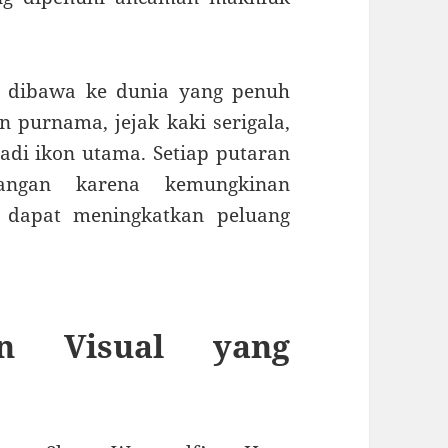
n dibawa ke dunia yang penuh
n purnama, jejak kaki serigala,
adi ikon utama. Setiap putaran
gangan karena kemungkinan
g dapat meningkatkan peluang
n Visual yang