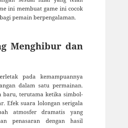
me ini membuat game ini cocok
 bagi pemain berpengalaman.
ng Menghibur dan
terletak pada kemampuannya
angan dalam satu permainan.
baru, terutama ketika simbol-
r. Efek suara lolongan serigala
ah atmosfer dramatis yang
an penasaran dengan hasil