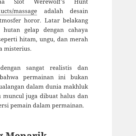
a Slot Werewolf’s Hunt
oducts/massage
adalah desain
tmosfer horor. Latar belakang
 hutan gelap dengan cahaya
eperti hitam, ungu, dan merah
 misterius.
dengan sangat realistis dan
bahwa permainan ini bukan
etualangan dalam dunia makhluk
u muncul juga dibuat halus dan
ersi pemain dalam permainan.
g Menarik