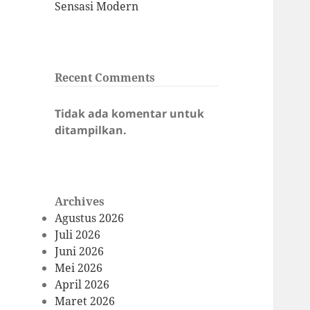
Sensasi Modern
Recent Comments
Tidak ada komentar untuk
ditampilkan.
Archives
Agustus 2026
Juli 2026
Juni 2026
Mei 2026
April 2026
Maret 2026