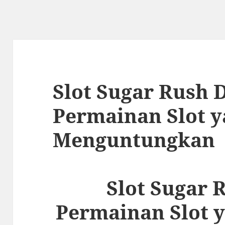
Slot Sugar Rush D
Permainan Slot y
Menguntungkan
Slot Sugar 
Permainan Slot 