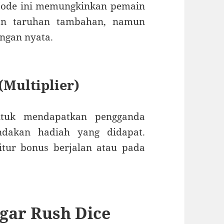
Mode ini memungkinkan pemain
an taruhan tambahan, namun
ngan nyata.
Multiplier)
ntuk mendapatkan pengganda
ndakan hadiah yang didapat.
fitur bonus berjalan atau pada
gar Rush Dice