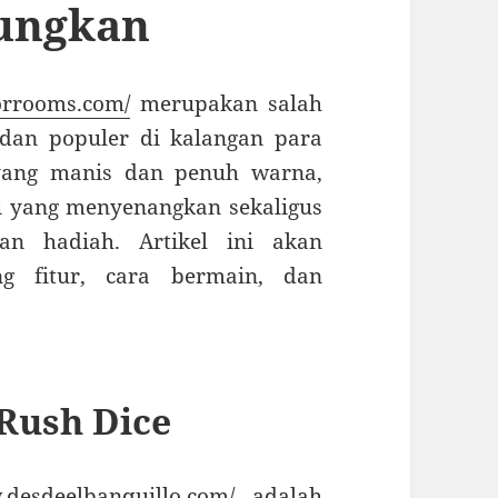
ungkan
lorrooms.com/
merupakan salah
dan populer di kalangan para
 yang manis dan penuh warna,
i yang menyenangkan sekaligus
n hadiah. Artikel ini akan
g fitur, cara bermain, dan
.
 Rush Dice
.desdeelbanquillo.com/
adalah