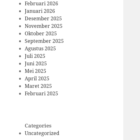
Februari 2026
Januari 2026
Desember 2025
November 2025
Oktober 2025
September 2025
Agustus 2025
Juli 2025
Juni 2025
Mei 2025
April 2025
Maret 2025
Februari 2025
Categories
Uncategorized