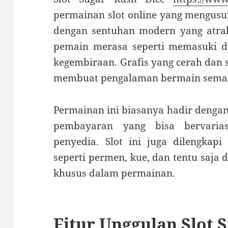
permainan slot online yang mengus
dengan sentuhan modern yang atrakt
pemain merasa seperti memasuki d
kegembiraan. Grafis yang cerah dan
membuat pengalaman bermain semak
Permainan ini biasanya hadir dengan
pembayaran yang bisa bervarias
penyedia. Slot ini juga dilengkap
seperti permen, kue, dan tentu saja 
khusus dalam permainan.
Fitur Unggulan Slot 