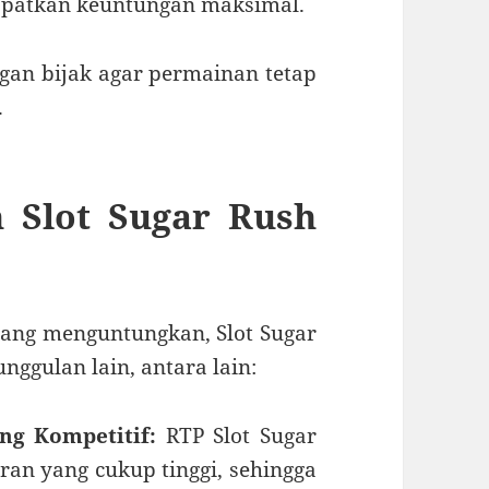
patkan keuntungan maksimal.
gan bijak agar permainan tetap
.
 Slot Sugar Rush
yang menguntungkan, Slot Sugar
nggulan lain, antara lain:
ng Kompetitif:
RTP Slot Sugar
ran yang cukup tinggi, sehingga