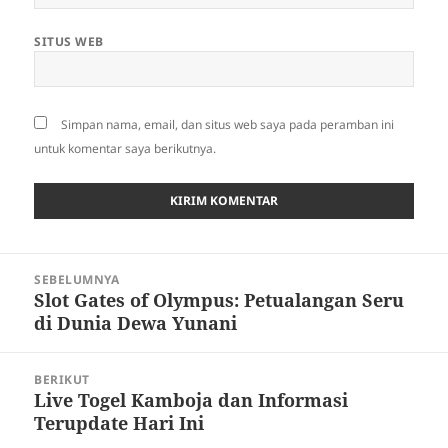
SITUS WEB
Simpan nama, email, dan situs web saya pada peramban ini
untuk komentar saya berikutnya.
Navigasi
SEBELUMNYA
pos
Slot Gates of Olympus: Petualangan Seru
Pos
di Dunia Dewa Yunani
sebelumnya:
BERIKUT
Live Togel Kamboja dan Informasi
Pos
Terupdate Hari Ini
berikutnya: