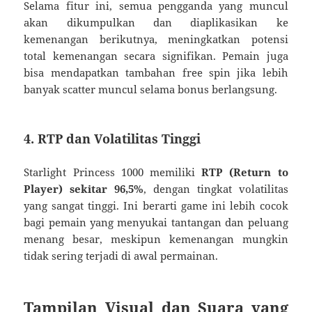
Selama fitur ini, semua pengganda yang muncul
akan dikumpulkan dan diaplikasikan ke
kemenangan berikutnya, meningkatkan potensi
total kemenangan secara signifikan. Pemain juga
bisa mendapatkan tambahan free spin jika lebih
banyak scatter muncul selama bonus berlangsung.
4. RTP dan Volatilitas Tinggi
Starlight Princess 1000 memiliki
RTP (Return to
Player) sekitar 96,5%
, dengan tingkat volatilitas
yang sangat tinggi. Ini berarti game ini lebih cocok
bagi pemain yang menyukai tantangan dan peluang
menang besar, meskipun kemenangan mungkin
tidak sering terjadi di awal permainan.
Tampilan Visual dan Suara yang