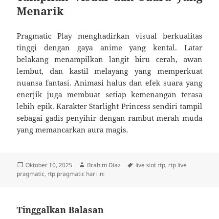
Menarik
Pragmatic Play menghadirkan visual berkualitas
tinggi dengan gaya anime yang kental. Latar
belakang menampilkan langit biru cerah, awan
lembut, dan kastil melayang yang memperkuat
nuansa fantasi. Animasi halus dan efek suara yang
enerjik juga membuat setiap kemenangan terasa
lebih epik. Karakter Starlight Princess sendiri tampil
sebagai gadis penyihir dengan rambut merah muda
yang memancarkan aura magis.
Diposkan
Penulis
Tag
Oktober 10, 2025
Brahim Díaz
live slot rtp
,
rtp live
pada
pragmatic
,
rtp pragmatic hari ini
Tinggalkan Balasan