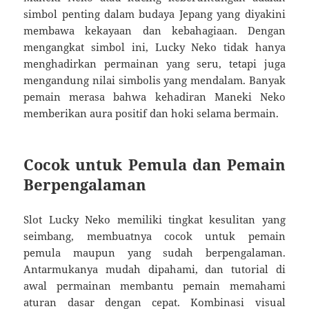
simbol penting dalam budaya Jepang yang diyakini
membawa kekayaan dan kebahagiaan. Dengan
mengangkat simbol ini, Lucky Neko tidak hanya
menghadirkan permainan yang seru, tetapi juga
mengandung nilai simbolis yang mendalam. Banyak
pemain merasa bahwa kehadiran Maneki Neko
memberikan aura positif dan hoki selama bermain.
Cocok untuk Pemula dan Pemain
Berpengalaman
Slot Lucky Neko memiliki tingkat kesulitan yang
seimbang, membuatnya cocok untuk pemain
pemula maupun yang sudah berpengalaman.
Antarmukanya mudah dipahami, dan tutorial di
awal permainan membantu pemain memahami
aturan dasar dengan cepat. Kombinasi visual