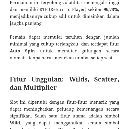
Permainan ini tergolong volatilitas menengah-tinggi
dan memiliki RTP (Return to Player) sekitar
96,73%
,
menjadikannya cukup adil untuk dimainkan dalam
jangka panjang.
Pemain dapat memulai taruhan dengan jumlah
minimal yang cukup terjangkau, dan terdapat fitur
Auto Spin
untuk memutar gulungan secara
otomatis tanpa harus menekan tombol setiap saat.
Fitur Unggulan: Wilds, Scatter,
dan Multiplier
Slot ini dipenuhi dengan fitur-fitur menarik yang
dapat meningkatkan peluang kemenangan secara
signifikan. Salah satu fitur utama adalah simbol
Wild
, yang dapat menggantikan semua simbol