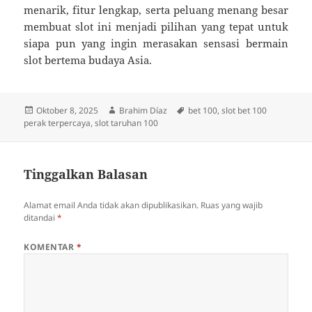
menarik, fitur lengkap, serta peluang menang besar
membuat slot ini menjadi pilihan yang tepat untuk
siapa pun yang ingin merasakan sensasi bermain
slot bertema budaya Asia.
Diposkan
Penulis
Tag
Oktober 8, 2025
Brahim Díaz
bet 100
,
slot bet 100
pada
perak terpercaya
,
slot taruhan 100
Tinggalkan Balasan
Alamat email Anda tidak akan dipublikasikan.
Ruas yang wajib
ditandai
*
KOMENTAR
*