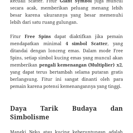
kecuali Scatter. Fitur
Giant Symbol
juga muncul
secara acak, memberikan peluang menang lebih
besar karena ukurannya yang besar memenuhi
lebih dari satu ruang gulungan.
Fitur
Free Spins
dapat diaktifkan jika pemain
mendapatkan minimal
4 simbol Scatter
, yang
ditandai dengan lonceng emas. Dalam mode Free
Spins, setiap simbol kucing emas yang muncul akan
memberikan
pengali kemenangan (Multiplier) x2
,
yang dapat terus bertambah selama putaran gratis
berlangsung. Fitur ini sangat dinanti oleh para
pemain karena potensi kemenangannya yang tinggi.
Daya Tarik Budaya dan
Simbolisme
Maneki Neko atau kucing keberuntungan adalah