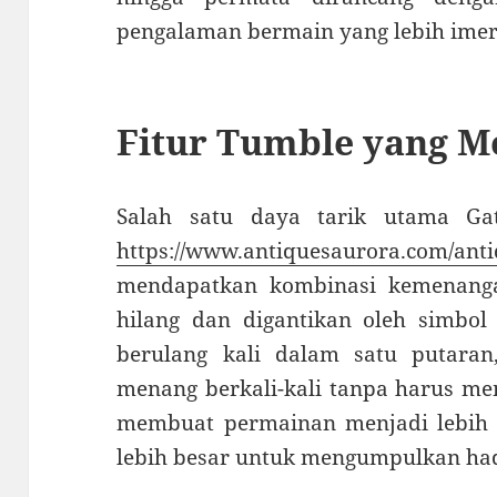
pengalaman bermain yang lebih imers
Fitur Tumble yang 
Salah satu daya tarik utama Ga
https://www.antiquesaurora.com/ant
mendapatkan kombinasi kemenang
hilang dan digantikan oleh simbol 
berulang kali dalam satu putara
menang berkali-kali tanpa harus mem
membuat permainan menjadi lebih
lebih besar untuk mengumpulkan had