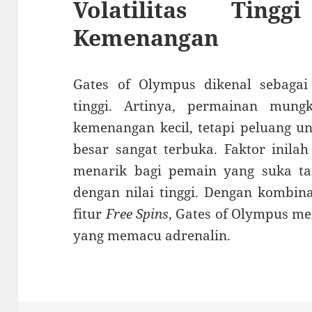
Volatilitas Ting
Kemenangan
Gates of Olympus dikenal sebagai 
tinggi. Artinya, permainan mung
kemenangan kecil, tetapi peluang 
besar sangat terbuka. Faktor inil
menarik bagi pemain yang suka t
dengan nilai tinggi. Dengan kombin
fitur
Free Spins
, Gates of Olympus 
yang memacu adrenalin.