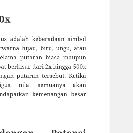
00x
pus adalah keberadaan simbol
warna hijau, biru, ungu, atau
 selama putaran biasa maupun
pat berkisar dari 2x hingga 500x
gan putaran tersebut. Ketika
igus, nilai semuanya akan
endapatkan kemenangan besar
dengan Potensi