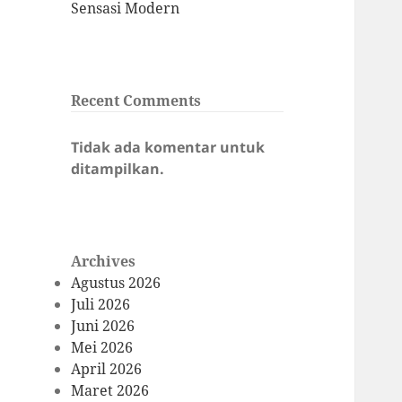
Sensasi Modern
Recent Comments
Tidak ada komentar untuk
ditampilkan.
Archives
Agustus 2026
Juli 2026
Juni 2026
Mei 2026
April 2026
Maret 2026