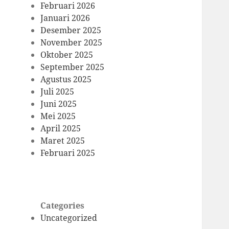
Februari 2026
Januari 2026
Desember 2025
November 2025
Oktober 2025
September 2025
Agustus 2025
Juli 2025
Juni 2025
Mei 2025
April 2025
Maret 2025
Februari 2025
Categories
Uncategorized