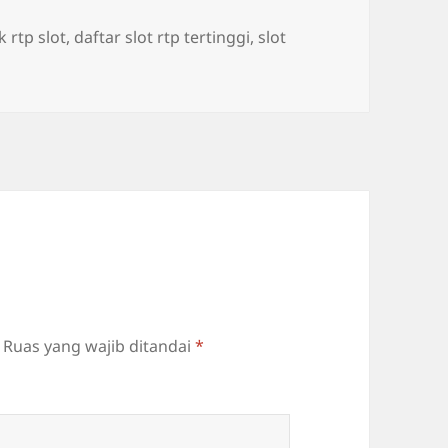
g
k rtp slot
,
daftar slot rtp tertinggi
,
slot
Ruas yang wajib ditandai
*