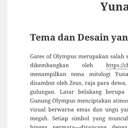
Yuna
Tema dan Desain ya
Gates of Olympus merupakan salah s
dikembangkan oleh
https://
menampilkan tema mitologi Yun
disambut oleh Zeus, raja para dewa,
gulungan. Latar belakang berupa
Gunung Olympus menciptakan atmosfe
visual berwarna emas dan ungu y
megah. Setiap simbol yang muncul
hingga permata—dirancang denga