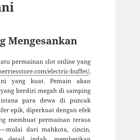
ni
ng Mengesankan
atu permainan slot online yang
cherriesstore.com/electric-buffet/
,
ani yang kuat. Pemain akan
 yang berdiri megah di samping
 istana para dewa di puncak
r epik, diperkuat dengan efek
ang membuat permainan terasa
—mulai dari mahkota, cincin,
n detail indah, memberikan