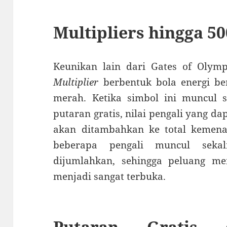
Multipliers hingga 5
Keunikan lain dari Gates of Olym
Multiplier
berbentuk bola energi ber
merah. Ketika simbol ini muncul
putaran gratis, nilai pengali yang da
akan ditambahkan ke total kemenan
beberapa pengali muncul sekal
dijumlahkan, sehingga peluang m
menjadi sangat terbuka.
Putaran Gratis 