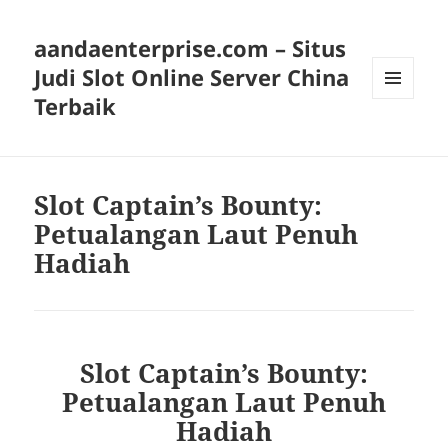
aandaenterprise.com – Situs
Judi Slot Online Server China
Terbaik
MENU
DAN
WIDGET
Slot Captain’s Bounty:
Petualangan Laut Penuh
Hadiah
Slot Captain’s Bounty:
Petualangan Laut Penuh
Hadiah