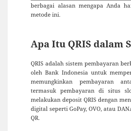
berbagai alasan mengapa Anda h
metode ini.
Apa Itu QRIS dalam S
QRIS adalah sistem pembayaran berb
oleh Bank Indonesia untuk memperm
memungkinkan pembayaran anta
termasuk pembayaran di situs sl
melakukan deposit QRIS dengan men
digital seperti GoPay, OVO, atau D
QR.