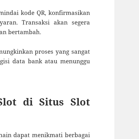
mindai kode QR, konfirmasikan
yaran. Transaksi akan segera
kan bertambah.
emungkinkan proses yang sangat
ngisi data bank atau menunggu
lot di Situs Slot
main dapat menikmati berbagai