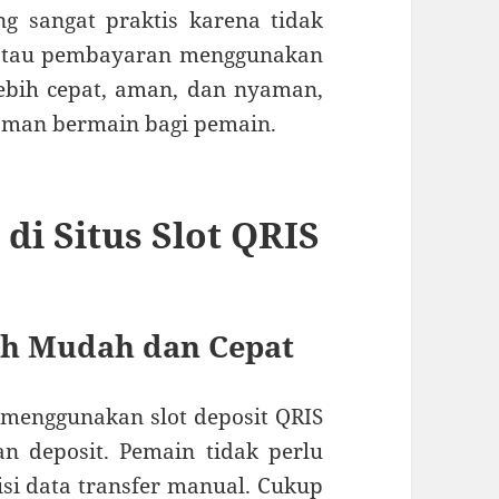
ng sangat praktis karena tidak
 atau pembayaran menggunakan
 lebih cepat, aman, dan nyaman,
aman bermain bagi pemain.
i Situs Slot QRIS
bih Mudah dan Cepat
 menggunakan slot deposit QRIS
 deposit. Pemain tidak perlu
si data transfer manual. Cukup