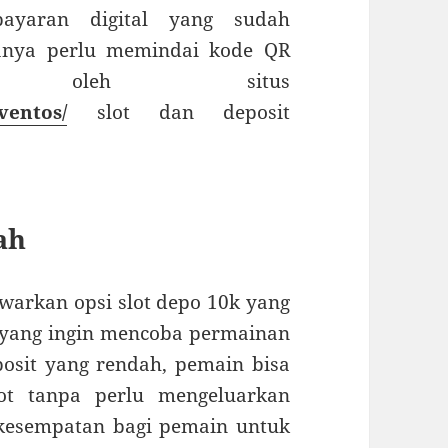
ayaran digital yang sudah
anya perlu memindai kode QR
n oleh situs
ventos/
slot dan deposit
ah
awarkan opsi slot depo 10k yang
yang ingin mencoba permainan
posit yang rendah, pemain bisa
ot tanpa perlu mengeluarkan
kesempatan bagi pemain untuk