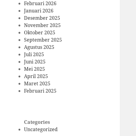
Februari 2026
Januari 2026
Desember 2025
November 2025
Oktober 2025
September 2025
Agustus 2025
Juli 2025
Juni 2025
Mei 2025
April 2025
Maret 2025
Februari 2025
Categories
Uncategorized