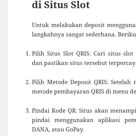
di Situs Slot
Untuk melakukan deposit menggunaka
langkahnya sangat sederhana. Beriku
Pilih Situs Slot QRIS: Cari situs s
dan pastikan situs tersebut terpercaya
Pilih Metode Deposit QRIS: Setelah 
metode pembayaran QRIS di menu de
Pindai Kode QR: Situs akan menamp
pindai menggunakan aplikasi pem
DANA, atau GoPay.