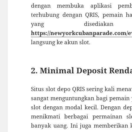
dengan membuka aplikasi pemb
terhubung dengan QRIS, pemain h
yang disediaka
https://newyorkcubanparade.com/e
langsung ke akun slot.
2. Minimal Deposit Rend
Situs slot depo QRIS sering kali men
sangat menguntungkan bagi pemain 
slot dengan modal kecil. Dengan de
menikmati berbagai permainan sl
banyak uang. Ini juga memberikan 