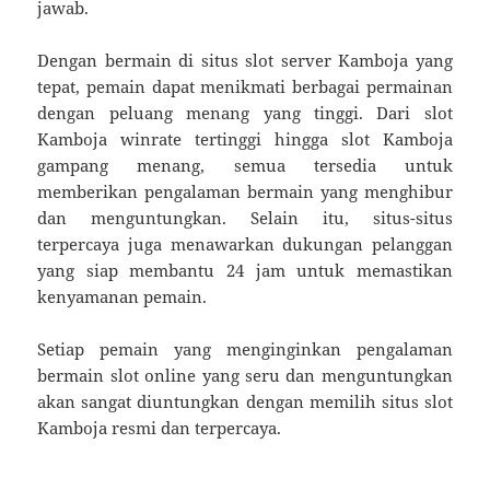
jawab.
Dengan bermain di situs slot server Kamboja yang
tepat, pemain dapat menikmati berbagai permainan
dengan peluang menang yang tinggi. Dari slot
Kamboja winrate tertinggi hingga slot Kamboja
gampang menang, semua tersedia untuk
memberikan pengalaman bermain yang menghibur
dan menguntungkan. Selain itu, situs-situs
terpercaya juga menawarkan dukungan pelanggan
yang siap membantu 24 jam untuk memastikan
kenyamanan pemain.
Setiap pemain yang menginginkan pengalaman
bermain slot online yang seru dan menguntungkan
akan sangat diuntungkan dengan memilih situs slot
Kamboja resmi dan terpercaya.