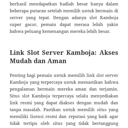
berhasil mendapatkan hadiah besar hanya dalam
beberapa putaran setelah memilih untuk bermain di
server yang tepat. Dengan adanya slot Kamboja
super gacor, pemain dapat merasa lebih yakin
bahwa peluang kemenangan mereka lebih besar.
Link Slot Server Kamboja: Akses
Mudah dan Aman
Penting bagi pemain untuk memilih link slot server
Kamboja yang terpercaya untuk memastikan bahwa
pengalaman bermain mereka aman dan terjamin.
Situs slot Kamboja terpercaya selalu menyediakan
link resmi yang dapat diakses dengan mudah dan
tanpa masalah. Pastikan untuk memilih situs yang
memiliki lisensi resmi dan reputasi yang baik agar
tidak tertipu oleh situs yang tidak bertanggung