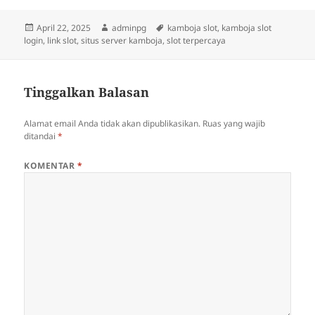
Diposkan
Penulis
Tag
April 22, 2025
adminpg
kamboja slot
,
kamboja slot
pada
login
,
link slot
,
situs server kamboja
,
slot terpercaya
Tinggalkan Balasan
Alamat email Anda tidak akan dipublikasikan.
Ruas yang wajib
ditandai
*
KOMENTAR
*