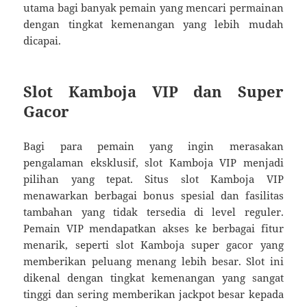
utama bagi banyak pemain yang mencari permainan
dengan tingkat kemenangan yang lebih mudah
dicapai.
Slot Kamboja VIP dan Super
Gacor
Bagi para pemain yang ingin merasakan
pengalaman eksklusif, slot Kamboja VIP menjadi
pilihan yang tepat. Situs slot Kamboja VIP
menawarkan berbagai bonus spesial dan fasilitas
tambahan yang tidak tersedia di level reguler.
Pemain VIP mendapatkan akses ke berbagai fitur
menarik, seperti slot Kamboja super gacor yang
memberikan peluang menang lebih besar. Slot ini
dikenal dengan tingkat kemenangan yang sangat
tinggi dan sering memberikan jackpot besar kepada