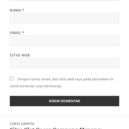
NAMA
*
EMAIL
*
SITUS WEB
Simpan nama, email, dan situs web saya pada peramban ini
untuk komentar saya berikutnya.
Navigasi
SEBELUMNYA
pos