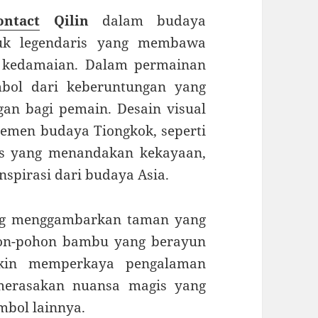
ontact
Qilin
dalam budaya
luk legendaris yang membawa
n kedamaian. Dalam permainan
mbol dari keberuntungan yang
n bagi pemain. Desain visual
lemen budaya Tiongkok, seperti
mas yang menandakan kekayaan,
nspirasi dari budaya Asia.
yang menggambarkan taman yang
hon-pohon bambu yang berayun
akin memperkaya pengalaman
merasakan nuansa magis yang
mbol lainnya.