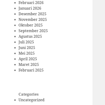
Februari 2026
Januari 2026
Desember 2025
November 2025
Oktober 2025
September 2025
Agustus 2025
Juli 2025
Juni 2025
Mei 2025
April 2025
Maret 2025
Februari 2025
Categories
Uncategorized