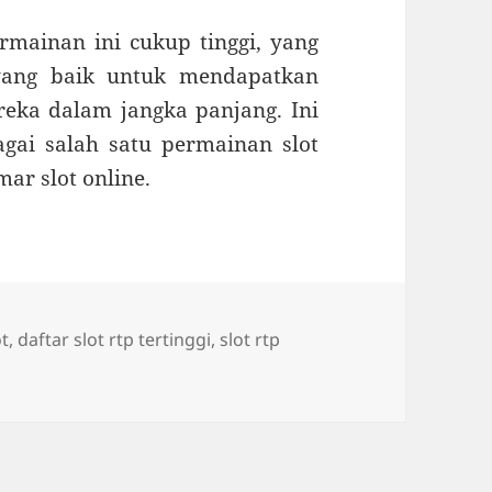
ermainan ini cukup tinggi, yang
 yang baik untuk mendapatkan
eka dalam jangka panjang. Ini
gai salah satu permainan slot
ar slot online.
ot
,
daftar slot rtp tertinggi
,
slot rtp