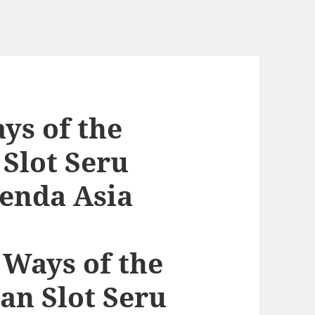
ys of the
 Slot Seru
enda Asia
 Ways of the
an Slot Seru