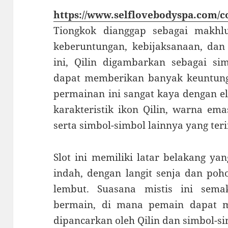
https://www.selflovebodyspa.com/c
Tiongkok dianggap sebagai makh
keberuntungan, kebijaksanaan, da
ini, Qilin digambarkan sebagai si
dapat memberikan banyak keuntunga
permainan ini sangat kaya dengan e
karakteristik ikon Qilin, warna e
serta simbol-simbol lainnya yang teri
Slot ini memiliki latar belakang 
indah, dengan langit senja dan po
lembut. Suasana mistis ini sem
bermain, di mana pemain dapat 
dipancarkan oleh Qilin dan simbol-si