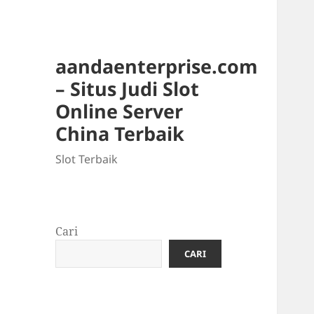
aandaenterprise.com
– Situs Judi Slot
Online Server
China Terbaik
Slot Terbaik
Cari
CARI