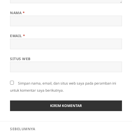
NAMA
*
EMAIL
*
SITUS WEB
Simpan nama, email, dan situs web saya pada peramban ini
untuk komentar saya berikutnya.
Navigasi
SEBELUMNYA
pos