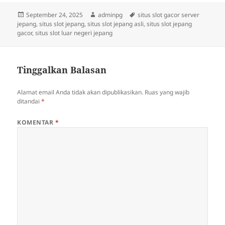
Diposkan
Penulis
Tag
September 24, 2025
adminpg
situs slot gacor server
pada
jepang
,
situs slot jepang
,
situs slot jepang asli
,
situs slot jepang
gacor
,
situs slot luar negeri jepang
Tinggalkan Balasan
Alamat email Anda tidak akan dipublikasikan.
Ruas yang wajib
ditandai
*
KOMENTAR
*