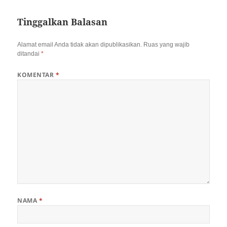
Tinggalkan Balasan
Alamat email Anda tidak akan dipublikasikan.
Ruas yang wajib
ditandai
*
KOMENTAR
*
NAMA
*