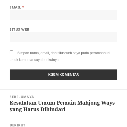
EMAIL
*
SITUS WEB
Simpan nama, email, dan situs web saya pada peramban ini
untuk komentar saya berikutnya.
Navigasi
SEBELUMNYA
pos
Kesalahan Umum Pemain Mahjong Ways
Pos
yang Harus Dihindari
sebelumnya:
BERIKUT