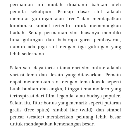
permainan ini mudah dipahami bahkan oleh
pemula sekalipun. Prinsip dasar slot adalah
memutar gulungan atau “reel” dan mendapatkan
kombinasi simbol tertentu untuk memenangkan
hadiah. Setiap permainan slot biasanya memiliki
lima gulungan dan beberapa garis pembayaran,
namun ada juga slot dengan tiga gulungan yang
lebih sederhana.
Salah satu daya tarik utama dari slot online adalah
variasi tema dan desain yang ditawarkan. Pemain
dapat menemukan slot dengan tema klasik seperti
buah-buahan dan angka, hingga tema modern yang
terinspirasi dari film, legenda, atau budaya populer.
Selain itu, fitur bonus yang menarik seperti putaran
gratis (free spins), simbol liar (wild), dan simbol
pencar (scatter) memberikan peluang lebih besar
untuk mendapatkan kemenangan besar.