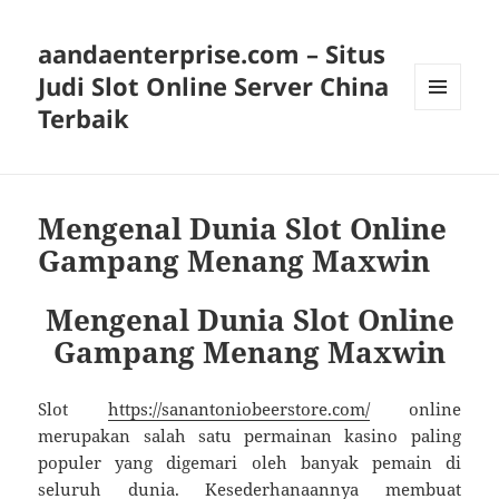
aandaenterprise.com – Situs
Judi Slot Online Server China
Terbaik
MENU
DAN
WIDGET
Mengenal Dunia Slot Online
Gampang Menang Maxwin
Mengenal Dunia Slot Online
Gampang Menang Maxwin
Slot
https://sanantoniobeerstore.com/
online
merupakan salah satu permainan kasino paling
populer yang digemari oleh banyak pemain di
seluruh dunia. Kesederhanaannya membuat