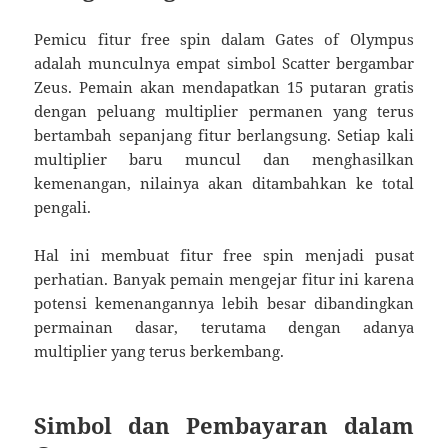
Pemicu fitur free spin dalam Gates of Olympus
adalah munculnya empat simbol Scatter bergambar
Zeus. Pemain akan mendapatkan 15 putaran gratis
dengan peluang multiplier permanen yang terus
bertambah sepanjang fitur berlangsung. Setiap kali
multiplier baru muncul dan menghasilkan
kemenangan, nilainya akan ditambahkan ke total
pengali.
Hal ini membuat fitur free spin menjadi pusat
perhatian. Banyak pemain mengejar fitur ini karena
potensi kemenangannya lebih besar dibandingkan
permainan dasar, terutama dengan adanya
multiplier yang terus berkembang.
Simbol dan Pembayaran dalam