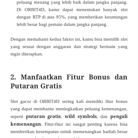
peluang menang yang lebih baik dalam jangka panjang.
Di ORBIT4D, kamu dapat menemukan banyak slot
dengan RTP di atas 95%, yang memberikan keuntungan
lebih besar bagi pemain dalam jangka panjang.
Dengan memahami kedua faktor ini, kamu bisa memilih slot
yang sesuai dengan anggaran dan strategi bermain yang
ingin diterapkan.
2.
Manfaatkan Fitur Bonus dan
Putaran Gratis
Slot gacor di ORBIT4D sering kali memiliki fitur bonus
yang dapat membantu meningkatkan peluang kemenangan,
putaran gratis
wild symbols
pengali
seperti
,
, dan
kemenangan
. Fitur-fitur ini sangat penting karena bisa
memberikan kesempatan untuk memenangkan hadiah besar