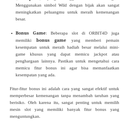
Menggunakan simbol Wild dengan bijak akan sangat
meningkatkan peluangmu untuk meraih kemenangan
besar.
Bonus Game
: Beberapa slot di ORBIT4D juga
bonus game
memiliki
yang memberi pemain
kesempatan untuk meraih hadiah besar melalui mini-
game khusus yang dapat memicu jackpot atau
penghargaan lainnya. Pastikan untuk mengetahui cara
memicu fitur bonus ini agar bisa memanfaatkan
kesempatan yang ada.
Fitur-fitur bonus ini adalah cara yang sangat efektif untuk
memperbesar kemenangan tanpa menambah taruhan yang
berisiko. Oleh karena itu, sangat penting untuk memilih
mesin slot yang memiliki banyak fitur bonus yang
menguntungkan.