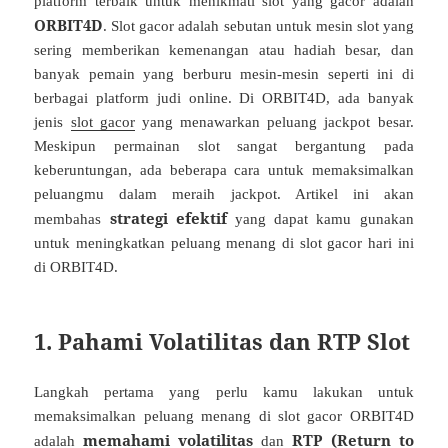
platform terbaik untuk menikmati slot yang gacor adalah
ORBIT4D
. Slot gacor adalah sebutan untuk mesin slot yang
sering memberikan kemenangan atau hadiah besar, dan
banyak pemain yang berburu mesin-mesin seperti ini di
berbagai platform judi online. Di ORBIT4D, ada banyak
jenis
slot gacor
yang menawarkan peluang jackpot besar.
Meskipun permainan slot sangat bergantung pada
keberuntungan, ada beberapa cara untuk memaksimalkan
peluangmu dalam meraih jackpot. Artikel ini akan
strategi efektif
membahas
yang dapat kamu gunakan
untuk meningkatkan peluang menang di slot gacor hari ini
di ORBIT4D.
1.
Pahami Volatilitas dan RTP Slot
Langkah pertama yang perlu kamu lakukan untuk
memaksimalkan peluang menang di slot gacor ORBIT4D
memahami volatilitas
RTP (Return to
adalah
dan