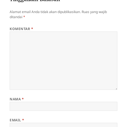
Alamat email Anda tidak akan dipublikasikan.
Ruas yang wajib
ditandai
*
KOMENTAR
*
NAMA
*
EMAIL
*