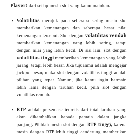
Player)
dari setiap mesin slot yang kamu mainkan.
Volatilitas
merujuk pada seberapa sering mesin slot
memberikan kemenangan dan seberapa besar nilai
volatilitas rendah
kemenangan tersebut. Slot dengan
memberikan kemenangan yang lebih sering, tetapi
dengan nilai yang lebih kecil. Di sisi lain, slot dengan
volatilitas tinggi
memberikan kemenangan yang lebih
jarang, tetapi lebih besar. Jika tujuanmu adalah mengejar
jackpot besar, maka slot dengan volatilitas tinggi adalah
pilihan yang tepat. Namun, jika kamu ingin bermain
lebih lama dengan taruhan kecil, pilih slot dengan
volatilitas rendah.
RTP
adalah persentase teoretis dari total taruhan yang
akan dikembalikan kepada pemain dalam jangka
RTP tinggi
panjang. Pilihlah mesin slot dengan
, karena
mesin dengan RTP lebih tinggi cenderung memberikan