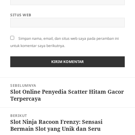
SITUS WEB
Simpan nama, email, dan situs web saya pada peramban ini
untuk komentar saya berikutnya.
Navigasi
SEBELUMNYA
pos
Slot Online Penyedia Scatter Hitam Gacor
Pos
Terpercaya
sebelumnya:
BERIKUT
Slot Ninja Racoon Frenzy: Sensasi
Pos
Bermain Slot yang Unik dan Seru
berikutnya: