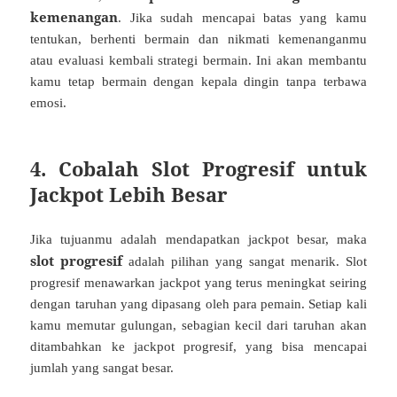
kemenangan
. Jika sudah mencapai batas yang kamu
tentukan, berhenti bermain dan nikmati kemenanganmu
atau evaluasi kembali strategi bermain. Ini akan membantu
kamu tetap bermain dengan kepala dingin tanpa terbawa
emosi.
4.
Cobalah Slot Progresif untuk
Jackpot Lebih Besar
Jika tujuanmu adalah mendapatkan jackpot besar, maka
slot progresif
adalah pilihan yang sangat menarik. Slot
progresif menawarkan jackpot yang terus meningkat seiring
dengan taruhan yang dipasang oleh para pemain. Setiap kali
kamu memutar gulungan, sebagian kecil dari taruhan akan
ditambahkan ke jackpot progresif, yang bisa mencapai
jumlah yang sangat besar.